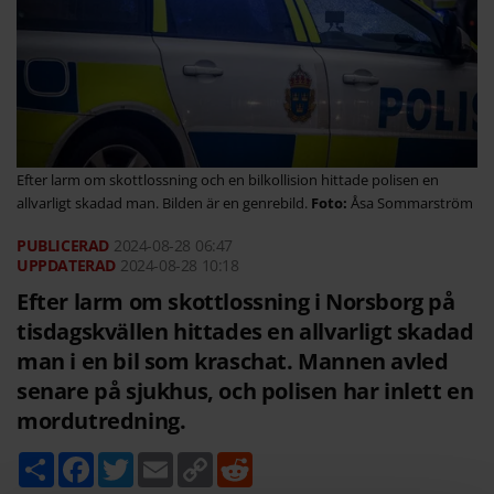
Efter larm om skottlossning och en bilkollision hittade polisen en
allvarligt skadad man. Bilden är en genrebild.
Åsa Sommarström
2024-08-28
06:47
2024-08-28 10:18
Efter larm om skottlossning i Norsborg på
tisdagskvällen hittades en allvarligt skadad
man i en bil som kraschat. Mannen avled
senare på sjukhus, och polisen har inlett en
mordutredning.
D
F
T
E
C
R
e
a
w
m
o
e