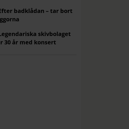
Efter badklådan – tar bort
ggorna
Legendariska skivbolaget
ar 30 år med konsert
Så här möts användaran i nya appen Family boozt.
Skärmdump