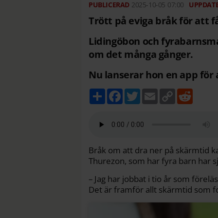
2025-10-05
07:00
Trött på eviga bråk för att
Lidingöbon och fyrabarnsm
om det många gånger.
Nu lanserar hon en app för 
D
F
T
E
C
R
e
a
w
m
o
e
l
c
i
a
p
d
a
e
t
i
y
d
b
t
l
L
i
o
e
i
t
o
r
n
k
k
Bråk om att dra ner på skärmtid kan
Thurezon, som har fyra barn har 
– Jag har jobbat i tio år som förelä
Det är framför allt skärmtid som fo