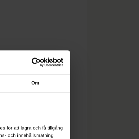
Om
 för att lagra och få tillgång
nons- och innehållsmätning,