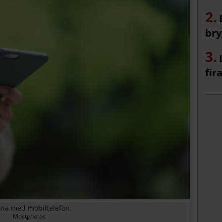
bry
fir
nna med mobiltelefon.
Mostphotos