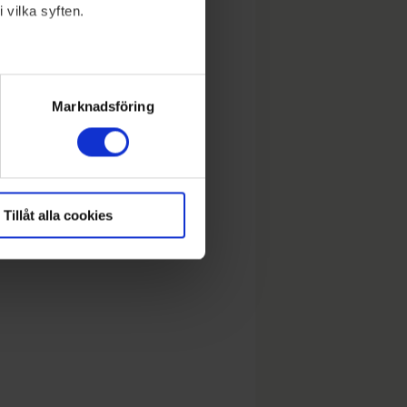
 vilka syften.
lera meter
ryck)
Marknadsföring
Tillåt alla cookies