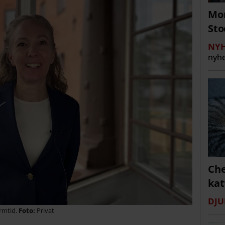
Mor
St
NYH
nyhe
Che
kat
DJU
rmtid.
Privat