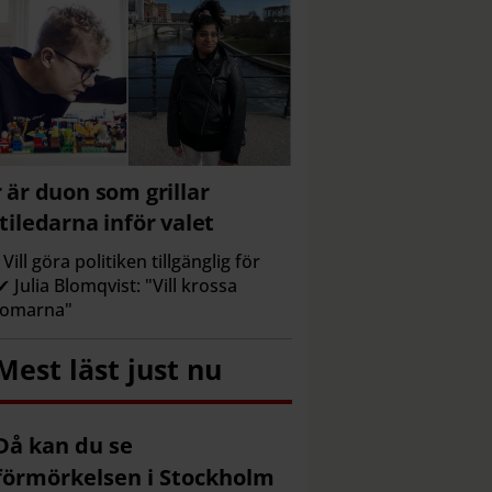
 är duon som grillar
tiledarna inför valet
Vill göra politiken tillgänglig för
 ✔ Julia Blomqvist: "Vill krossa
domarna"
Mest läst just nu
Då kan du se
förmörkelsen i Stockholm