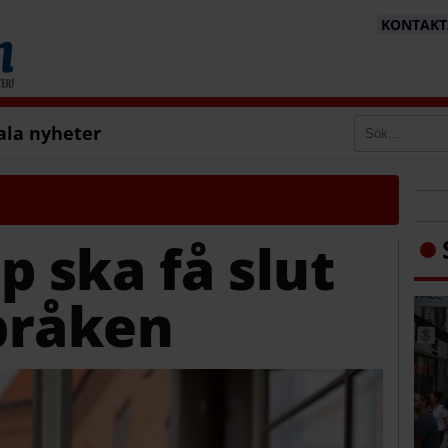
KONTAKTA
ala nyheter
p ska få slut
bråken