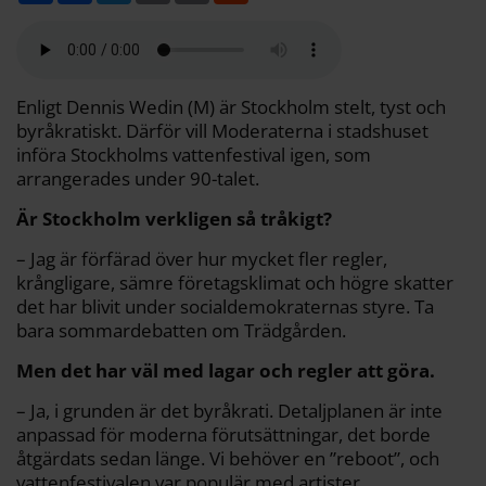
l
c
i
a
p
d
a
e
t
i
y
d
b
t
l
L
i
o
e
i
t
o
r
n
k
k
Enligt Dennis Wedin (M) är Stockholm stelt, tyst och
byråkratiskt. Därför vill Moderaterna i stadshuset
införa Stockholms vattenfestival igen, som
arrangerades under 90-talet.
Är Stockholm verkligen så tråkigt?
– Jag är förfärad över hur mycket fler regler,
krångligare, sämre företagsklimat och högre skatter
det har blivit under socialdemokraternas styre. Ta
bara sommardebatten om Trädgården.
Men det har väl med lagar och regler att göra.
– Ja, i grunden är det byråkrati. Detaljplanen är inte
anpassad för moderna förutsättningar, det borde
åtgärdats sedan länge. Vi behöver en ”reboot”, och
vattenfestivalen var populär med artister,