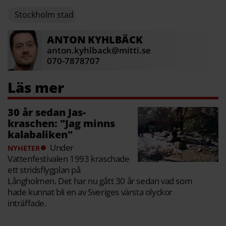
Stockholm stad
ANTON
KYHLBÄCK
anton.kyhlback@mitti.se
070-7878707
30 år sedan Jas-
kraschen: "Jag minns
kalabaliken"
Under
NYHETER
Vattenfestivalen 1993 kraschade
ett stridsflygplan på
Långholmen. Det har nu gått 30 år sedan vad som
hade kunnat bli en av Sveriges värsta olyckor
inträffade.