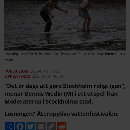
"Vasaloppet från Strömmen" under vattenfestivalen 1994.
Patrik
Nylin
2025-07-31
16:35
2025-07-31 16:59
"Det är dags att göra Stockholm roligt igen",
menar Dennis Wedin (M) i ett utspel från
Moderaterna i Stockholms stad.
Lösningen? Återuppliva vattenfestivalen.
D
F
T
E
C
R
e
a
w
m
o
e