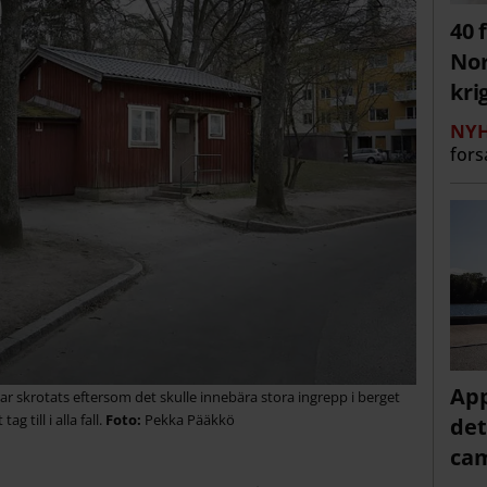
40 
Nor
kri
NYH
fors
App
r skrotats eftersom det skulle innebära stora ingrepp i berget
 till i alla fall.
Pekka Pääkkö
det
cam