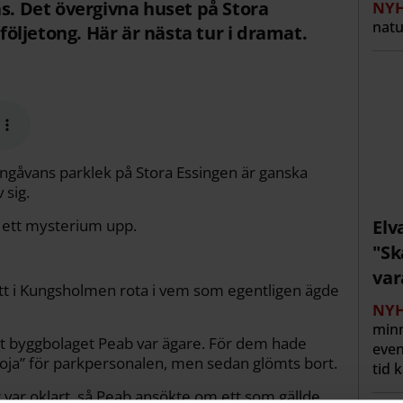
as. Det övergivna huset på Stora
NYH
natu
 följetong. Här är nästa tur i dramat.
ängåvans parklek på Stora Essingen är ganska
 sig.
 ett mysterium upp.
Elv
"Sk
var
Mitt i Kungsholmen rota i vem som egentligen ägde
NYH
min
att byggbolaget Peab var ägare. För dem hade
even
koja” för parkpersonalen, men sedan glömts bort.
tid 
r var oklart, så Peab ansökte om ett som gällde