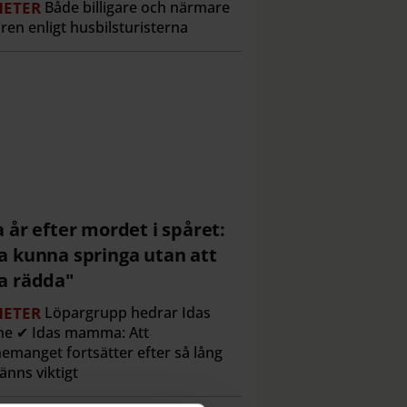
ETER
Både billigare och närmare
ren enligt husbilsturisterna
a år efter mordet i spåret:
a kunna springa utan att
a rädda"
ETER
Löpargrupp hedrar Idas
ne ✔ Idas mamma: Att
emanget fortsätter efter så lång
känns viktigt