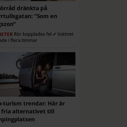
förråd dränkta på
rtullsgatan: ”Som en
gszon”
ETER
Rör kopplades fel ✔ Vattnet
ade i flera timmar
-turism trendar: Här är
 fria alternativet till
pingplatsen