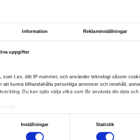
taden planerade nämligen att bygga bostäder på
Information
Reklaminställningar
fla
fall
väg har sedan dess lagts ner, berättar Anna
teringskontoret.
ina uppgifter
pp i berget och grönytorna omkring. Så bostäder
Tvä
, som t.ex. ditt IP-nummer, och använder teknologi såsom cookies
lilla röda huset sedan sist.
 för att kunna tillhandahålla personliga annonser och innehåll, an
veckling. Du kan själv välja vilka som får använda din data och i
sol
t vårt tillstånd gick ut. Stadsdelsförvaltningen
n vilja:
t och sökte tillstånd och ansvarar för huset
om din geografiska plats som kan ha en noggrannhet på upp till f
nst i ett mejl.
genom att aktivt skanna den för specifika kännetecken (fingeravt
Inställningar
Statistik
rsonliga uppgifter behandlas och ställ in dina preferenser i