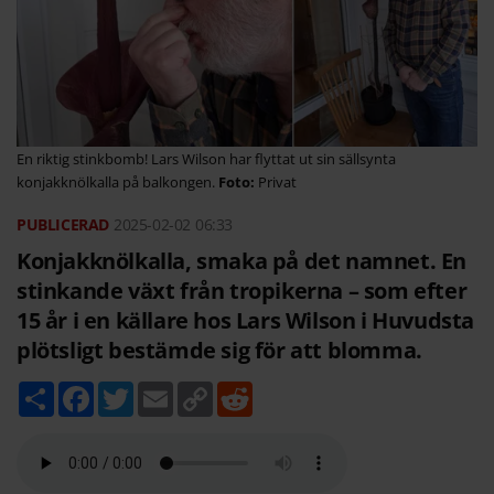
En riktig stinkbomb! Lars Wilson har flyttat ut sin sällsynta
konjakknölkalla på balkongen.
Privat
2025-02-02
06:33
Konjakknölkalla, smaka på det namnet. En
stinkande växt från tropikerna – som efter
15 år i en källare hos Lars Wilson i Huvudsta
plötsligt bestämde sig för att blomma.
D
F
T
E
C
R
e
a
w
m
o
e
l
c
i
a
p
d
a
e
t
i
y
d
b
t
l
L
i
o
e
i
t