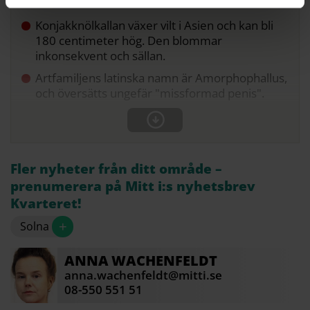
Konjakknölkallan växer vilt i Asien och kan bli
180 centimeter hög. Den blommar
inkonsekvent och sällan.
Artfamiljens latinska namn är Amorphophallus,
och översätts ungefär "missformad penis".
Fler nyheter från ditt område –
prenumerera på Mitt i:s nyhetsbrev
Kvarteret!
+
Solna
ANNA
WACHENFELDT
anna.wachenfeldt@mitti.se
08-550 551 51