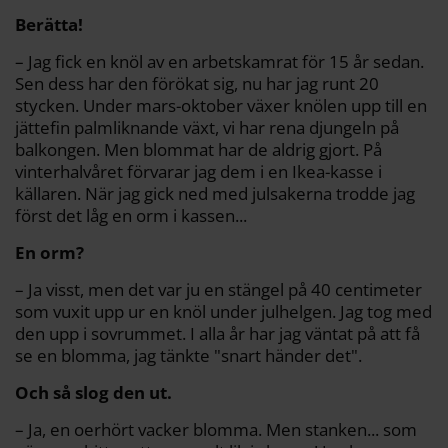
o
r
n
k
k
Berätta!
– Jag fick en knöl av en arbetskamrat för 15 år sedan.
Sen dess har den förökat sig, nu har jag runt 20
stycken. Under mars-oktober växer knölen upp till en
jättefin palmliknande växt, vi har rena djungeln på
balkongen. Men blommat har de aldrig gjort. På
vinterhalvåret förvarar jag dem i en Ikea-kasse i
källaren. När jag gick ned med julsakerna trodde jag
först det låg en orm i kassen...
En orm?
– Ja visst, men det var ju en stängel på 40 centimeter
som vuxit upp ur en knöl under julhelgen. Jag tog med
den upp i sovrummet. I alla år har jag väntat på att få
se en blomma, jag tänkte "snart händer det".
Och så slog den ut.
– Ja, en oerhört vacker blomma. Men stanken... som