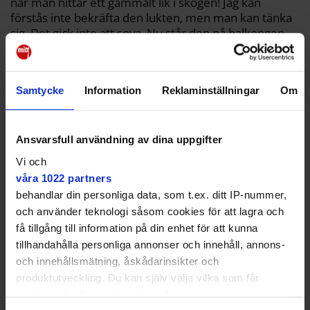
när man hittar ett gammalt lik i skogen! Jag kan
förstås inte bekräfta den lukten, men man kan tänka
sig. Det gick inte att sova. Nu står den på balkongen.
För säkerhets skull ringde jag Bergianska som sa att
en blommande konjakknölkalla kan förvaras kallt, och
att lukten då även upphör.
Samtycke
Information
Reklaminställningar
Om
Har du gröna fingrar?
– Absolut inte! Då är jag ändå blomsterhandlarson.
Ansvarsfull användning av dina uppgifter
Vi och
våra 1022 partners
behandlar din personliga data, som t.ex. ditt IP-nummer,
och använder teknologi såsom cookies för att lagra och
få tillgång till information på din enhet för att kunna
tillhandahålla personliga annonser och innehåll, annons-
och innehållsmätning, åskådarinsikter och
produktutveckling. Du kan själv välja vilka som får
använda din data och i vilka syften.