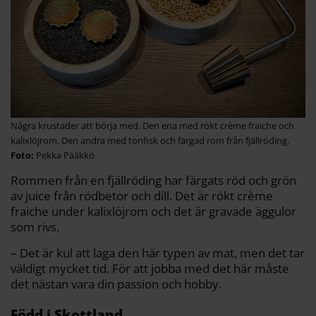
Några krustader att börja med. Den ena med rökt crème fraiche och
kalixlöjrom. Den andra med tonfisk och färgad rom från fjällröding.
Pekka Pääkkö
Rommen från en fjällröding har färgats röd och grön
av juice från rödbetor och dill. Det är rökt crème
fraiche under kalixlöjrom och det är gravade äggulor
som rivs.
– Det är kul att laga den här typen av mat, men det tar
väldigt mycket tid. För att jobba med det här måste
det nästan vara din passion och hobby.
Född i Skottland