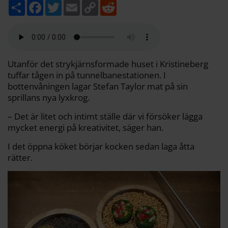
D
F
T
E
C
R
e
a
w
m
o
e
l
c
i
a
p
d
a
e
t
i
y
d
b
t
l
L
i
o
e
i
t
o
r
n
k
k
Utanför det strykjärnsformade huset i Kristineberg
tuffar tågen in på tunnelbanestationen. I
bottenvåningen lagar Stefan Taylor mat på sin
sprillans nya lyxkrog.
– Det är litet och intimt ställe där vi försöker lägga
mycket energi på kreativitet, säger han.
I det öppna köket börjar kocken sedan laga åtta
rätter.