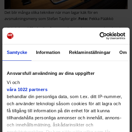
Det blir många olika tekniker när man lagar käk för en
avsmakningsmeny som Stefan Taylor gör.
Pekka Pääkkö
I Zürich träffade Stefan nya kompisar som visade sig
jobba på ABB. Han hakade på till Västerås på
semestrar och för tio år sedan flyttade han
permanent till Västmanlands största stad.
Samtycke
Information
Reklaminställningar
Om
Där hade han först en pop up-restaurang i en
köksbutik. Men för tre år sedan öppnade han egen
restaurang.
Ansvarsfull användning av dina uppgifter
– Jag lagade mat i showroomet på köksaffären och
Vi och
sparade pengar under tiden för att öppna Essence.
våra 1022 partners
Och nu är jag på en nivå som gör att jag kan flytta till
behandlar din personliga data, som t.ex. ditt IP-nummer,
Stockholm.
och använder teknologi såsom cookies för att lagra och
få tillgång till information på din enhet för att kunna
tillhandahålla personliga annonser och innehåll, annons-
och innehållsmätning, åskådarinsikter och
produktutveckling. Du kan själv välja vilka som får