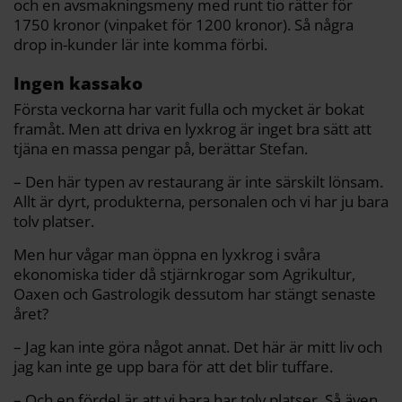
och en avsmakningsmeny med runt tio rätter för
1750 kronor (vinpaket för 1200 kronor). Så några
drop in-kunder lär inte komma förbi.
Ingen kassako
Första veckorna har varit fulla och mycket är bokat
framåt. Men att driva en lyxkrog är inget bra sätt att
tjäna en massa pengar på, berättar Stefan.
– Den här typen av restaurang är inte särskilt lönsam.
Allt är dyrt, produkterna, personalen och vi har ju bara
tolv platser.
Men hur vågar man öppna en lyxkrog i svåra
ekonomiska tider då stjärnkrogar som Agrikultur,
Oaxen och Gastrologik dessutom har stängt senaste
året?
– Jag kan inte göra något annat. Det här är mitt liv och
jag kan inte ge upp bara för att det blir tuffare.
– Och en fördel är att vi bara har tolv platser. Så även