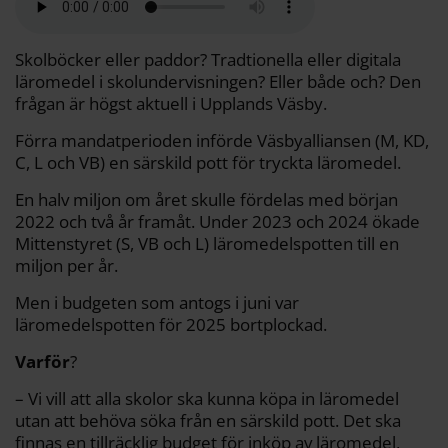
b
t
l
L
i
o
e
i
t
o
r
n
k
k
Skolböcker eller paddor? Tradtionella eller digitala
läromedel i skolundervisningen? Eller både och? Den
frågan är högst aktuell i Upplands Väsby.
Förra mandatperioden införde Väsbyalliansen (M, KD,
C, L och VB) en särskild pott för tryckta läromedel.
En halv miljon om året skulle fördelas med början
2022 och två år framåt. Under 2023 och 2024 ökade
Mittenstyret (S, VB och L) läromedelspotten till en
miljon per år.
Men i budgeten som antogs i juni var
läromedelspotten för 2025 bortplockad.
Varför
?
– Vi vill att alla skolor ska kunna köpa in läromedel
utan att behöva söka från en särskild pott. Det ska
finnas en tillräcklig budget för inköp av läromedel,