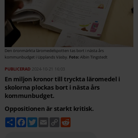
Den öronmärkta läromedelspotten tas bort i nästa års
kommunbudget i Upplands Väsby.
Albin Tingstedt
2024-10-21
16:03
En miljon kronor till tryckta läromedel i
skolorna plockas bort i nästa års
kommunbudget.
Oppositionen är starkt kritisk.
D
F
T
E
C
R
e
a
w
m
o
e
l
c
i
a
p
d
a
e
t
i
y
d