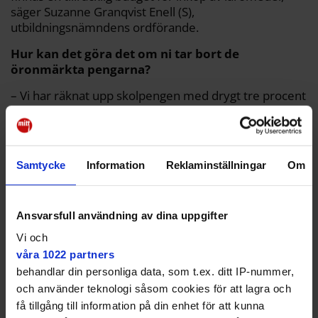
säger Suzanne Granqvist Enell (S),
utbildningsnämndens ordförande.
Hur kan det göra det om ni tar bort de
öronmärkta pengarna?
– Vi har räknat upp skolpengen med drygt tre procent
för 2024 och 2025, vilket innebär närmare 30
miljoner per år. I grunden ska skolpengen täcka in
inköpen av läromedel.
Samtycke
Information
Reklaminställningar
Om
Oppositionspartierna är inte övertygade. De menar
att en uppräkning av skolpengen inte medför något
något tillskott till skolan, utan enbart är en ersättning
för ökade omvärldskostnader som hög inflation.
Ansvarsfull användning av dina uppgifter
Moderaterna är även kritiska till att potten tas bort.
Vi och
våra 1022 partners
behandlar din personliga data, som t.ex. ditt IP-nummer,
och använder teknologi såsom cookies för att lagra och
få tillgång till information på din enhet för att kunna