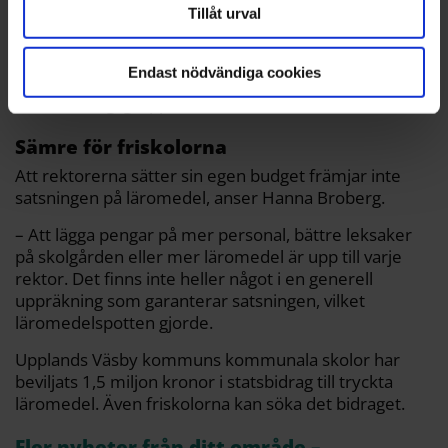
satsningar.
Tillåt urval
– När vi får mer generella satsningar kan rektor styra
dem till de områden som hen ser störst behov av på
Endast nödvändiga cookies
just ”sin” skola. Det kan vara fler lärare, mindre
undervisningsgrupper och/eller fler läromedel.
Sämre för friskolorna
Att rektorerna sätter sin egen budget främjar inte
satsningen på läromedel, anser Hanna Broberg.
– Att lägga pengar på mer personal, bättre leksaker
på skolgården eller mer läromedel är upp till varje
rektor. Det finns inte heller något i en generell
uppräkning som garanterar satsningen, vilket
läromedelspotten gjorde.
Upplands Väsby kommuns kommunala skolor har
beviljats 1,5 miljon kronor i statsbidrag till tryckta
läromedel. Även friskolorna kan söka det bidraget.
Fler nyheter från ditt område –