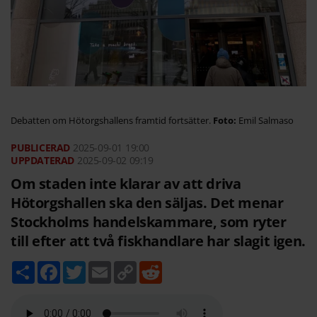
Debatten om Hötorgshallens framtid fortsätter.
Emil Salmaso
2025-09-01
19:00
2025-09-02 09:19
Om staden inte klarar av att driva
Hötorgshallen ska den säljas. Det menar
Stockholms handelskammare, som ryter
till efter att två fiskhandlare har slagit igen.
D
F
T
E
C
R
e
a
w
m
o
e
l
c
i
a
p
d
a
e
t
i
y
d
b
t
l
L
i