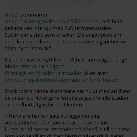
o
e
i
t
o
r
n
k
k
Under sommaren
stängde Hötorgshallens två fiskhandlare
, och båda
pekade i en intervju med SvD ut hyresvärden
Stockholms stad som orsaken. De angav problem
med kommunikationen, stora renoveringsbehov och
höga hyror som skäl.
Nyheten väckte nytt liv i en debatt som pågått länge.
Moderaterna har tidigare
föreslagit en försäljning av hallen
vilket även
exploateringskontoret öppnade för förra hösten.
Stockholms handelskammare går nu ut med att även
de anser att Hötorgshallen ska säljas om inte staden
omedelbart åtgärdar problemen.
– Handlare har tvingats att lägga ner sina
verksamheter eftersom infrastrukturen inte
fungerar. Vi menar att staden då bör sälja till en aktör
som kan se till att driften faktiskt säkerställs, säger