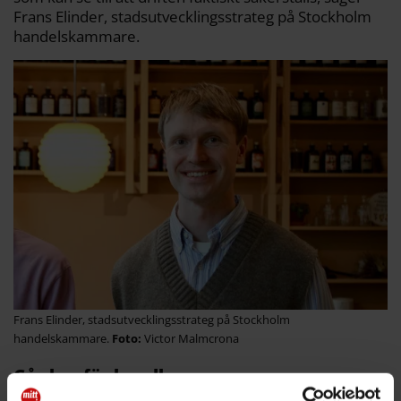
Frans Elinder, stadsutvecklingsstrateg på Stockholm
handelskammare.
Frans Elinder, stadsutvecklingsstrateg på Stockholm
handelskammare.
Victor Malmcrona
Går bra för handlarna