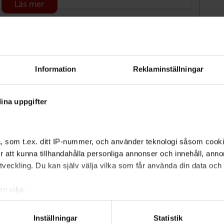
Information
Reklaminställningar
 stor mängd snö som
ina uppgifter
flera dagar som har
v oss.
, som t.ex. ditt IP-nummer, och använder teknologi såsom cookies
 för att kunna tillhandahålla personliga annonser och innehåll, an
veckling. Du kan själv välja vilka som får använda din data och i
 och halkbekämpningen i Haninge kommun
n vilja:
ömen från kommuninvånare och få
om din geografiska plats som kan ha en noggrannhet på upp till f
genom att aktivt skanna den för specifika kännetecken (fingeravt
Inställningar
Statistik