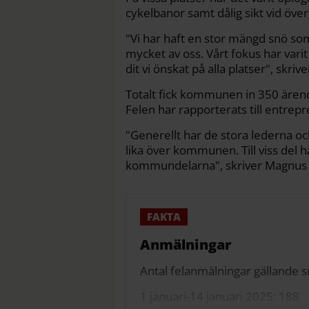
cykelbanor samt dålig sikt vid öve
"Vi har haft en stor mängd snö so
mycket av oss. Vårt fokus har vari
dit vi önskat på alla platser", skriver
Totalt fick kommunen in 350 ären
Felen har rapporterats till entrep
"Generellt har de stora lederna och
lika över kommunen. Till viss del h
kommundelarna", skriver Magnus 
Anmälningar
Antal felanmälningar gällande s
1 januari-14 januari 2025: 188