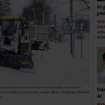
AI 
job
NYH
star
utma
arbe
atser brustit i flera kommuner och stadsdelar i Stockholm. I
Där
r in mellan 2 och 6 januari, medan siffran i Huddinge, Botkyrka
AI
n
NYH