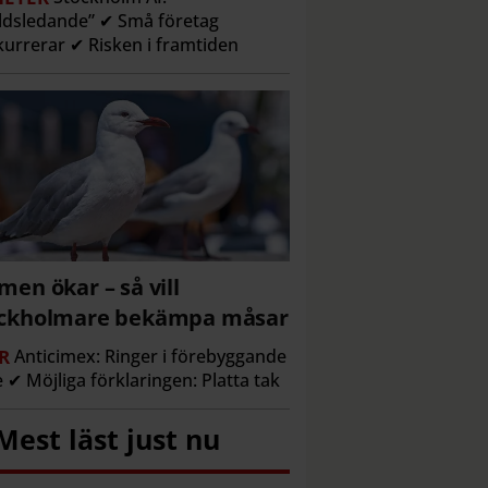
ldsledande” ✔ Små företag
urrerar ✔ Risken i framtiden
men ökar – så vill
ockholmare bekämpa måsar
R
Anticimex: Ringer i förebyggande
e ✔ Möjliga förklaringen: Platta tak
Mest läst just nu