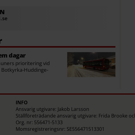
ON
.se
fem dagar
uners prioritering vid
i Botkyrka-Huddinge-
INFO
Ansvarig utgivare: Jakob Larsson
Ställföreträdande ansvarig utgivare: Frida Brooke o
Org. nr: 556471-5133
Momsregistreringsnr: SE556471513301