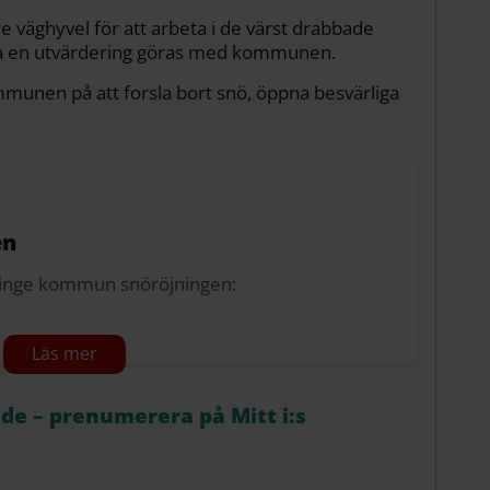
e väghyvel för att arbeta i de värst drabbade
ka en utvärdering göras med kommunen.
munen på att forsla bort snö, öppna besvärliga
en
aninge kommun snöröjningen:
åde – prenumerera på Mitt i:s