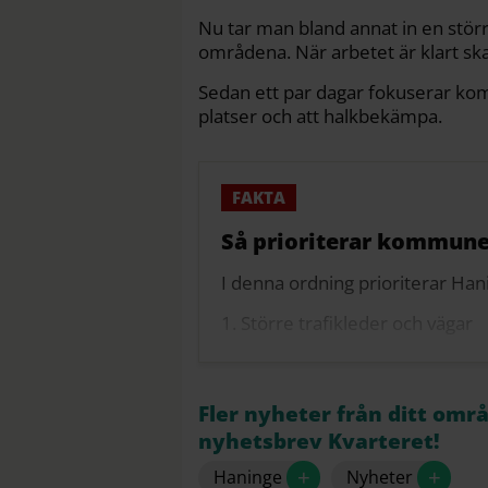
Nu tar man bland annat in en störr
områdena. När arbetet är klart s
Sedan ett par dagar fokuserar kom
platser och att halkbekämpa.
Så prioriterar kommun
I denna ordning prioriterar H
1. Större trafikleder och vägar
2. Gång- och cykelbanor
3. Villagator
Fler nyheter från ditt omr
nyhetsbrev Kvarteret!
Källa: Haninge kommun
+
+
Haninge
Nyheter