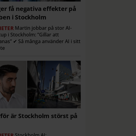
ger få negativa effekter på
ben i Stockholm
ETER
Martin jobbar på stor AI-
tup i Stockholm: ”Gillar att
nas” ✔ Så många använder AI i sitt
te
för är Stockholm störst på
ETER
Stockholm AI: