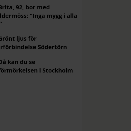
Brita, 92, bor med
ddermöss: ”Inga mygg i alla
”
Grönt ljus för
rförbindelse Södertörn
Då kan du se
förmörkelsen i Stockholm