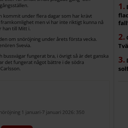
rgångsställen.
fla
m kommit under flera dagar som har krävt
t framkomlighet men vi har inte riktigt kunna nå
fall
 han till Mitt i.
den om snöröjning under årets första vecka.
renören Svevia.
Tvä
 bussvägar fungerat bra, i övrigt så är det ganska
ar det fungerat något bättre i de södra
sol
Carlsson.
nöröjning 1 januari-7 januari 2026: 350