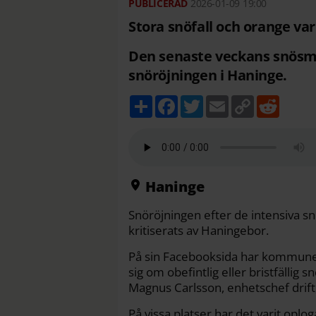
2026-01-09
19:00
Stora snöfall och orange var
Den senaste veckans snösmoc
snöröjningen i Haninge.
D
F
T
E
C
R
e
a
w
m
o
e
l
c
i
a
p
d
a
e
t
i
y
d
b
t
l
L
i
o
e
i
t
o
r
n
k
k
Haninge
Snöröjningen efter de intensiva snö
kritiserats av Haningebor.
På sin Facebooksida har kommunen 
sig om obefintlig eller bristfällig
Magnus Carlsson, enhetschef drif
På vissa platser har det varit oplo