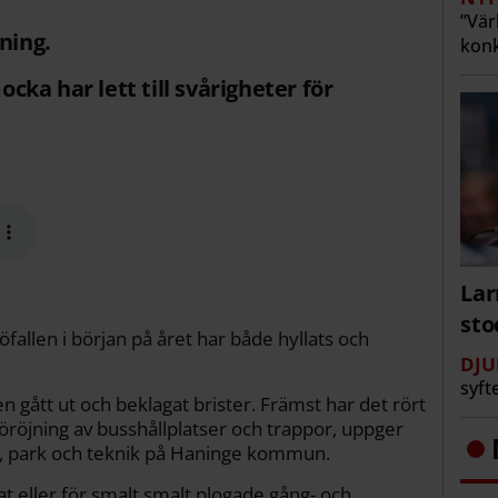
”Vär
ning.
konk
ka har lett till svårigheter för
Lar
st
fallen i början på året har både hyllats och
DJU
syft
gått ut och beklagat brister. Främst har det rört
 snöröjning av busshållplatser och trappor, uppger
t, park och teknik på Haninge kommun.
gat eller för smalt smalt plogade gång- och