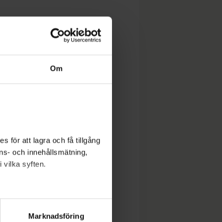
Om
 för att lagra och få tillgång
nons- och innehållsmätning,
 vilka syften.
lera meter
ryck)
Marknadsföring