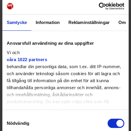
Samtycke
Information
Reklaminställningar
Om
Ansvarsfull användning av dina uppgifter
Vi och
våra 1022 partners
behandlar din personliga data, som t.ex. ditt IP-nummer,
Spice H2O ligger vid Hammarby slussväg 17. Bakom satsningen står
och använder teknologi såsom cookies för att lagra och
Zacharias Zachrisson, Nina Michelle, Louis Wood, Ludvig Larsson och
få tillgång till information på din enhet för att kunna
Viktor Sjögren.
Victor Malmcrona
tillhandahålla personliga annonser och innehåll, annons-
och innehållsmätning, åskådarinsikter och
Dj:s men inget kök
produktutveckling. Du kan själv välja vilka som får
I musikväg blir det mer blandade genrer att vänta än
använda din data och i vilka syften.
på Spice 99, men ändå "icke-kommersiellt och
Samtyckesval
eklektiskt". De tar en yta på 280 kvadratmeter i
Med din tillåtelse skulle vi även vilja:
Nödvändig
anspråk, med plats för runt 200 gäster. Tillståndet för
Samla in information om din geografiska plats