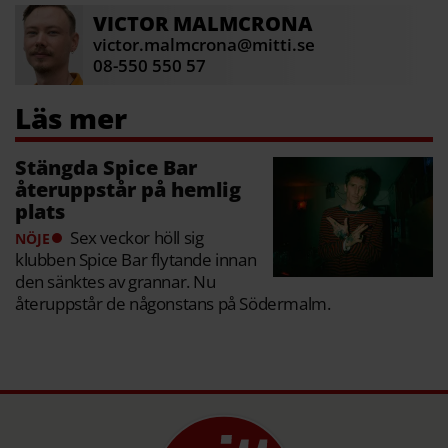
VICTOR
MALMCRONA
victor.malmcrona@mitti.se
08-550 550 57
Stängda Spice Bar
återuppstår på hemlig
plats
Sex veckor höll sig
NÖJE
klubben Spice Bar flytande innan
den sänktes av grannar. Nu
återuppstår de någonstans på Södermalm.