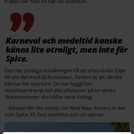
trappa ner från en bar vid Skanstull.
Karneval och medeltid kanske
känns lite otroligt, men inte för
Spice.
Den lite punkiga inställningen till att driva klubb följer
till viss del med till Årstaviken. Tanken är att allt ska
kännas lite spontant. De har byggt bar,
skateboardramp och alla sittplatser på en vecka.
Skatesessioner ska hållas varje lördag.
– Känslan blir lite rowdy, lite Mad Max. Annars är det
som Spice 99, fast utomhus och vid vattnet.