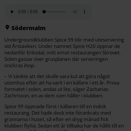
l
c
i
a
p
d
a
e
t
i
y
d
b
t
l
L
i
o
e
i
t
o
r
n
k
k
Södermalm
Undergroundklubben Spice 99 blir med uteservering
vid Årstaviken. Under namnet Spice H20 öppnar de
nedanför Eriksdal, mitt emot restaurangen Skrovet.
Solen gassar över grusplanen där serveringen
snickras ihop.
– Vi tänkte att det skulle vara kul att göra något
utomhus efter att ha varit i en källare i ett år. Prova
formatet i solen, andas ut lite, säger Zacharias
Zachrisson, en av dem som håller i klubben.
Spice 99 öppnade först i källaren till en indisk
restaurang. Det hade dock inte förankrats med
grannarna i huset, så efter en dryg månad fick
klubben flytta. Sedan ett år tillbaka har de hållit till en