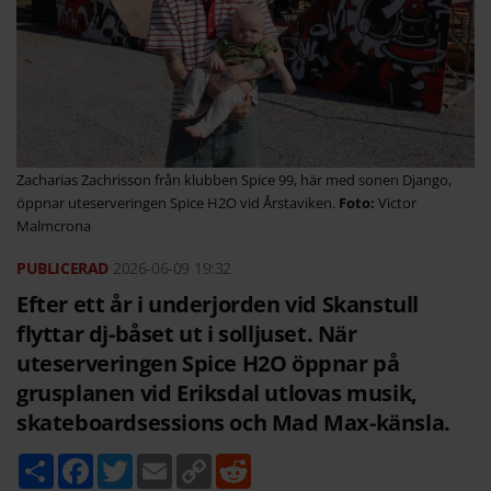
Zacharias Zachrisson från klubben Spice 99, här med sonen Django,
öppnar uteserveringen Spice H2O vid Årstaviken.
Victor
Malmcrona
2026-06-09
19:32
Efter ett år i underjorden vid Skanstull
flyttar dj-båset ut i solljuset. När
uteserveringen Spice H2O öppnar på
grusplanen vid Eriksdal utlovas musik,
skateboardsessions och Mad Max-känsla.
D
F
T
E
C
R
e
a
w
m
o
e