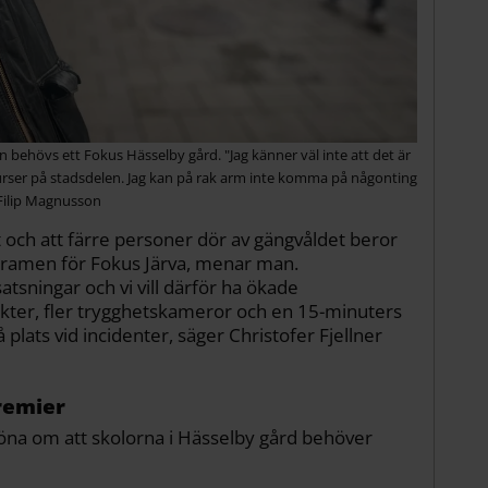
n behövs ett Fokus Hässelby gård. "Jag känner väl inte att det är
surser på stadsdelen. Jag kan på rak arm inte komma på någonting
Filip Magnusson
t och att färre personer dör av gängvåldet beror
m ramen för Fokus Järva, menar man.
atsningar och vi vill därför ha ökade
kter, fler trygghetskameror och en 15-minuters
 plats vid incidenter, säger Christofer Fjellner
remier
na om att skolorna i Hässelby gård behöver