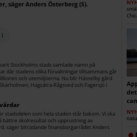
NYH
, säger Anders Österberg (S).
smäl
Chic
 varit Stockholms stads samlade namn på
lar där stadens olika förvaltningar tillsammans går
llkoren och utemiljöerna. Nu blir Hässelby gård
App
 Skärholmen, Hagsätra-Rågsved och Fagersjö i
det
cam
svärdar
NYH
ör stadsdelen som hela staden står bakom. Vi ska
natu
nå bättre skolresultat och upprustning av
ård, säger biträdande finansborgarrådet Anders