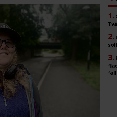
Tvä
sol
fla
fall