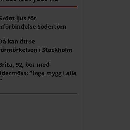
Grönt ljus för
rförbindelse Södertörn
Då kan du se
förmörkelsen i Stockholm
Brita, 92, bor med
ddermöss: ”Inga mygg i alla
”