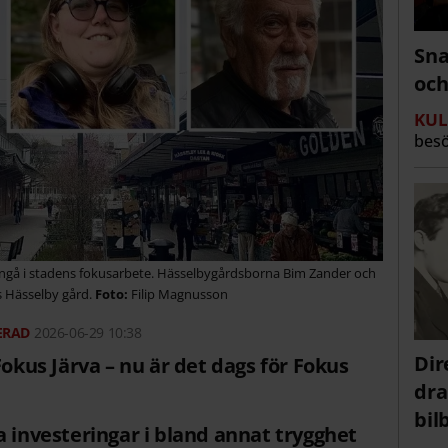
Sna
och
KUL
besö
 ingå i stadens fokusarbete. Hässelbygårdsborna Bim Zander och
s Hässelby gård.
Filip Magnusson
2026-06-29 10:38
Dir
Fokus Järva – nu är det dags för Fokus
dra
bi
a investeringar i bland annat trygghet