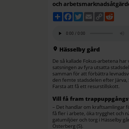
och arbetsmarknadsåtgärder
D
F
T
E
C
R
e
a
w
m
o
e
l
c
i
a
p
d
a
e
t
i
y
d
b
t
l
L
i
o
e
i
t
o
r
n
k
k
Hässelby gård
De så kallade Fokus-arbetena har
satsningen av fyra utsatta stadsde
samman för att förbättra levnadsvi
den femte stadsdelen efter Järva,
Farsta att få ett resurstillskott.
Vill få fram trappuppgång
– Det handlar om kraftsamlingar f
få fler i arbete, öka trygghet och 
gatumiljöer och torg i Hässelby g
Österberg (S).