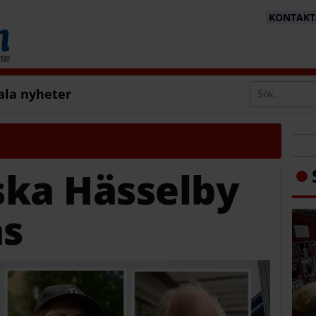
KONTAKTA
ala nyheter
 ska Hässelby
as