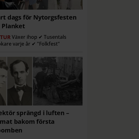
rt dags för Nytorgsfesten
 Planket
TUR
Växer ihop ✔ Tusentals
kare varje år ✔ "Folkfest"
ektör sprängd i luften –
mat bakom första
lbomben