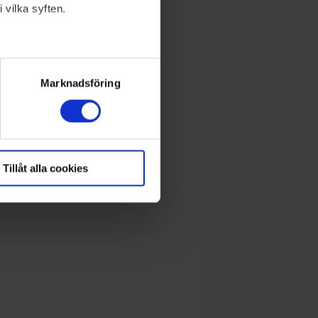
 vilka syften.
lera meter
ryck)
Marknadsföring
Tillåt alla cookies