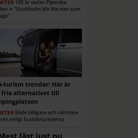
ETER
100 år sedan Piperska
len ✔ ”Stockholm blir lite mer som
ago”
-turism trendar: Här är
 fria alternativet till
pingplatsen
ETER
Både billigare och närmare
ren enligt husbilsturisterna
Mest läst just nu