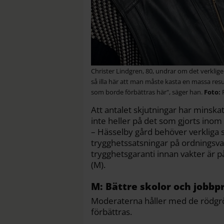
Christer Lindgren, 80, undrar om det verklige
så illa här att man måste kasta en massa re
som borde förbättras här", säger han.
Att antalet skjutningar har minska
inte heller på det som gjorts ino
– Hässelby gård behöver verkliga s
trygghetssatsningar på ordningsva
trygghetsgaranti innan vakter är på
(M).
M: Bättre skolor och jobbp
Moderaterna håller med de rödgrö
förbättras.