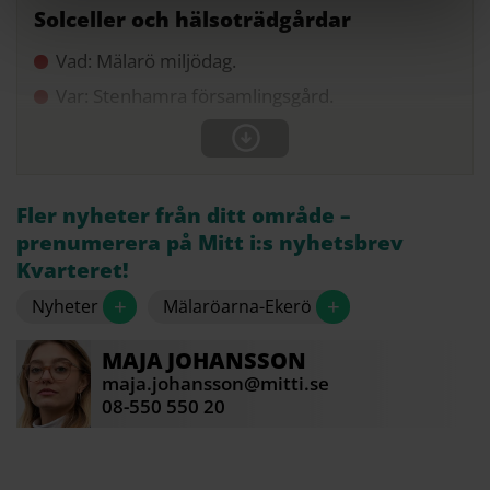
Solceller och hälsoträdgårdar
Vad: Mälarö miljödag.
Var: Stenhamra församlingsgård.
Fler nyheter från ditt område –
prenumerera på Mitt i:s nyhetsbrev
Kvarteret!
+
+
Nyheter
Mälaröarna-Ekerö
MAJA
JOHANSSON
maja.johansson@mitti.se
08-550 550 20