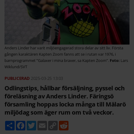
Anders Linder har varit miljöengagerad stora delar av sitt liv. Första
gången karaktären Kapten Zoom fanns att se i rutan var 1976, i
barnprogrammet ”Galaxer i mina braxer, sa Kapten Zoom”.
Lars
Wiklund/SVT
2025-03-25
13:03
Odlingstips, hållbar försäljning, pyssel och
föreläsning av Anders Linder. Färingsö
församling hoppas locka många till Mälarö
miljödag som äger rum om två veckor.
D
F
T
E
C
R
e
a
w
m
o
e
l
c
i
a
p
d