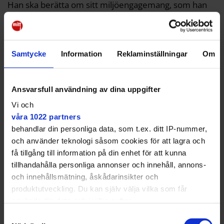
Han ska berätta om sitt miljöengagemang, som han
har haft sedan 1970-talet.
– Många har en relation till honom, till lite olika roller
beroende på generation, säger Joakim Jonsson.
Samtycke
Information
Reklaminställningar
Om
Tidiga med elbilar
Utöver föreläsningarna finns ett stort gäng utställare
Ansvarsfull användning av dina uppgifter
på plats, bland annat Rebellmammorna Ekerö,
Naturskyddsföreningen, Kyrkornas second hand och
Vi och
Coop Stenhamra med lokala producenter. För barn
våra 1022 partners
finns det pyssel och möjlighet att odla.
behandlar din personliga data, som t.ex. ditt IP-nummer,
och använder teknologi såsom cookies för att lagra och
få tillgång till information på din enhet för att kunna
tillhandahålla personliga annonser och innehåll, annons-
och innehållsmätning, åskådarinsikter och
Det finns ett stort
produktutveckling. Du kan själv välja vilka som får
använda din data och i vilka syften.
miljöengagemang här ute.
Samtyckesval