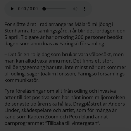
a
e
t
i
y
d
b
t
l
L
i
o
e
i
t
o
r
n
k
k
För sjätte året i rad arrangeras Mälarö miljödag i
Stenhamra församlingsgård, i år blir det lördagen den
5 april. Tidigare år har omkring 200 personer besökt
dagen som anordnas av Färingsö församling.
– Det är en rolig dag som brukar vara välbesökt, men
man kan alltid växa ännu mer. Det finns ett stort
miljöengagemang här ute, inte minst när det kommer
till odling, säger Joakim Jonsson, Färingsö församlings
kommunikatör.
Fyra föreläsningar om allt från odling och invasiva
arter till det positiva som har hänt inom miljörörelsen
de senaste tio åren ska hållas. Dragplåstret är Anders
Linder, skådespelare och artist, som för många är
känd som Kapten Zoom och Peo i bland annat
barnprogrammet ”Tillbaka till vintergatan”.