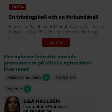
En träningshall och en förbundshall
Planen för Svanhagens IP är att två nya hallar ska
byggas, istället för Allhallen som står där i dag.
En ska vara en träningshall och att en ska vara en
förbundshall, vilket bland annat innebär att den
har läktare med plats för många och särskilda
utrymmen för domare och sjukvård.
Fler nyheter från ditt område –
prenumerera på Mitt i:s nyhetsbrev
Utöver de två hallarna ska det enligt planen
Kvarteret!
också finnas yta för bland annat dans, kafé och
möten.
+
Mälaröarna-Ekerö
Val Mälarö
På kultur- och fritidsnämndens möte den 7 maj
räknades budgeten upp till cirka 350 miljoner,
+
Nyheter
vilket är 100 miljoner kronor mer än när den
första budgeten sattes 2019.
LISA
HALLDÉN
lisa.hallden@mitti.se
Att notan beräknas bli högre beror bland annat
08-550 550 26