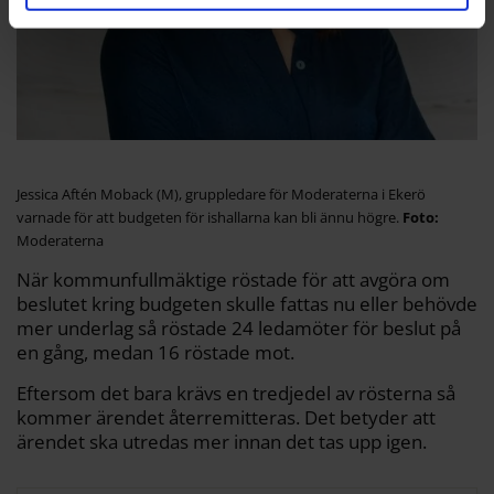
Jessica Aftén Moback (M), gruppledare för Moderaterna i Ekerö
varnade för att budgeten för ishallarna kan bli ännu högre.
Moderaterna
När kommunfullmäktige röstade för att avgöra om
beslutet kring budgeten skulle fattas nu eller behövde
mer underlag så röstade 24 ledamöter för beslut på
en gång, medan 16 röstade mot.
Eftersom det bara krävs en tredjedel av rösterna så
kommer ärendet återremitteras. Det betyder att
ärendet ska utredas mer innan det tas upp igen.