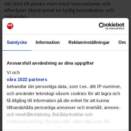
sitt stöd till planen men med reservationer och
efterlyser bland annat en tydlig konsekvens- och
riskanalys.
Samtycke
Information
Reklaminställningar
Om
Inte ekonomiskt försvarbart
att lägga på ytterligare ett
Ansvarsfull användning av dina uppgifter
lager smink på våra ishallar.
Vi och
våra 1022 partners
Kritisk
behandlar din personliga data, som t.ex. ditt IP-nummer,
och använder teknologi såsom cookies för att lagra och
Kritik kom från Hanna Svenssons kollega i styret i
form av Sivert Åkerljung (KD) som menade att
få tillgång till information på din enhet för att kunna
projektet behöver ses över i ljuset av
tillhandahålla personliga annonser och innehåll, annons-
kostnadsökningen. Han ifrågasatte bland annat om
och innehållsmätning, åskådarinsikter och
det verkligen behövs en förbundshall, alltså en ishall
produktutveckling. Du kan själv välja vilka som får
som uppfyller särskilda krav och är godkänd av
använda din data och i vilka syften.