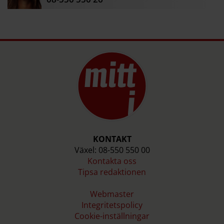
på att Allhallen ska stå kvar när första hallen
byggs. Det är dyrare jämfört med om den först
revs och båda nya hallarna byggdes samtidigt,
vilket var det som budgeten utgick ifrån 2019.
Byggnadskostnader har också ökat, ett
omklädningsrum för fotbollen har nu räknats
med i planerna och att marken behöver mer
förstärkning är vad det till en början var
beräknat för.
Källa: Ekerö kommun
KONTAKT
Växel: 08-550 550 00
Kontakta oss
Tipsa redaktionen
Webmaster
Integritetspolicy
Cookie-inställningar