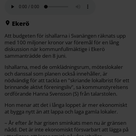
a
e
t
i
y
d
b
t
l
L
i
o
e
i
t
o
r
n
k
k
Ekerö
Att budgeten för ishallarna i Svanängen räknats upp
med 100 miljoner kronor var föremål för en lång
diskussion när kommunfullmäktige i Ekerö
sammanträdde den 8 juni.
Ishallarna, med de omklädningsrum, möteslokaler
och danssal som planen också innehåller, är
nödvändig för att tackla en "skriande lokalbrist för ett
brinnande aktivt föreningsliv", sa kommunstyrelsens
ordförande Hanna Svensson (S) från talarstolen.
Hon menar att det i långa loppet är mer ekonomiskt
at bygga nytt än att lappa och laga gamla lokaler.
– År efter år har grisen sminkats men nu är gränsen
nådd. Det är inte ekonomiskt försvarbart att lägga på