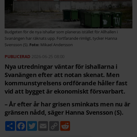
Budgeten för de nya ishallar som planeras istället för Allhallen i
Svanängen har räknats upp. Fortfarande rimligt, tycker Hanna
Svensson (S).
Mikael Andersson
2026-06-25
08:00
Nya utredningar väntar för ishallarna i
Svanängen efter att notan skenat. Men
kommunstyrelsens ordförande håller fast
vid att bygget är ekonomiskt försvarbart.
– År efter år har grisen sminkats men nu är
gränsen nådd, säger Hanna Svensson (S).
D
F
T
E
C
R
e
a
w
m
o
e
l
c
i
a
p
d