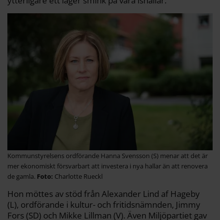
ytterligare ett lager smink på våra ishallar.
Kommunstyrelsens ordförande Hanna Svensson (S) menar att det är
mer ekonomiskt försvarbart att investera i nya hallar än att renovera
de gamla.
Charlotte Rueckl
Hon möttes av stöd från Alexander Lind af Hageby
(L), ordförande i kultur- och fritidsnämnden, Jimmy
Fors (SD) och Mikke Lillman (V). Även Miljöpartiet gav