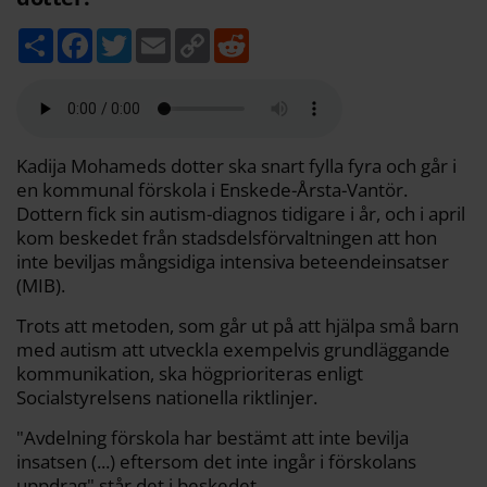
D
F
T
E
C
R
e
a
w
m
o
e
l
c
i
a
p
d
a
e
t
i
y
d
b
t
l
L
i
o
e
i
t
o
r
n
k
k
Kadija Mohameds dotter ska snart fylla fyra och går i
en kommunal förskola i Enskede-Årsta-Vantör.
Dottern fick sin autism-diagnos tidigare i år, och i april
kom beskedet från stadsdelsförvaltningen att hon
inte beviljas mångsidiga intensiva beteendeinsatser
(MIB).
Trots att metoden, som går ut på att hjälpa små barn
med autism att utveckla exempelvis grundläggande
kommunikation, ska högprioriteras enligt
Socialstyrelsens nationella riktlinjer.
"Avdelning förskola har bestämt att inte bevilja
insatsen (...) eftersom det inte ingår i förskolans
uppdrag" står det i beskedet.