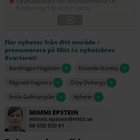
Vårdnadshavare och förskolepersonal får
handledning från Autismcenter.
Fler nyheter från ditt område –
prenumerera på Mitt i:s nyhetsbrev
Kvarteret!
+
+
Bandhagen-Högdalen
Enskede-Stureby
+
+
Rågsved-Hagsätra
Örby-Östberga
+
+
Årsta-Gullmarsplan
Nyheter
MIMMI
EPSTEIN
mimmi.epstein@mitti.se
08-550 550 91