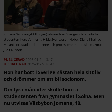
Jomana Gad (längst till höger) utvisas från Sverige och får inte ta
studenten i vår. Vännerna Hilda Svantesson Nobel, Diana Khalil och
Melanie Brustad backar henne och protesterar mot beslutet.
Judit Nilsson
2026-01-21
13:17
2026-01-27 10:43
Hon har bott i Sverige nästan hela sitt liv
och drömmer om att bli socionom.
Om fyra månader skulle hon ta
studententen från gymnasiet i Solna. Men
nu utvisas Väsbybon Jomana, 18.