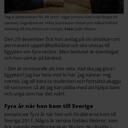
"Jag är jättetacksam för allt stöd", säger Jomana Gad (näst längst till
vänster). Saga Bunkoet, Hilda Svantesson Nobel och Hillevi Frithiof
Winberg vill inte förlora sin kompis.
Judit Nilsson
Den 29 december fick hon avslag på sin ansökan om
permanent uppehållstillstånd och ska utvisas till
Egypten om fyra veckor. Men beslutet är överklagat
och hon väntar på besked.
– Det är stressande att inte veta. Vad ska jag göra i
Egypten? Jag har hela mitt liv här. Jag känner mig
svensk. Jag vill bara ta studenten och fortsätta plugga
till socionom så att jag kan jobba med att hjälpa barn
och unga som har det svårt.
Fyra år när hon kom till Sverige
Jomana var fyra år när hon och föräldrarna kom till
Sverige 2011. Några år senare föddes lillebror, som
fick svenskt medborgarskap. Nu bor de i Runby i