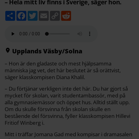
– Hela mitt liv finns i Sverige, säger hon.
D
F
T
E
C
R
e
a
w
m
o
e
l
c
i
a
p
d
a
e
t
i
y
d
b
t
l
L
i
o
e
i
t
o
r
n
k
k
Upplands Väsby/Solna
– Hon är den gladaste och mest hjälpsamma
människa jag vet, det här beslutet är så orättvist,
säger klasskompisen Diana Khalil.
– Du förtjänar verkligen inte det här. Du har gjort så
mycket för skolan, varit studentambassör, med på
alla gymnasiemässor och öppet hus. Alltid ställt upp.
Om du skulle försvinna från skolan skulle en
bestående del försvinna, fyller klasskompisen Hillevi
Fritiof Winberg i.
Mitt i träffar Jomana Gad med kompisar i dramasalen