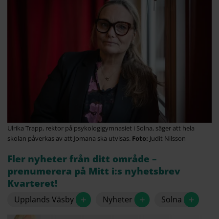
Ulrika Trapp, rektor på psykologigymnasiet i Solna, säger att hela
skolan påverkas av att Jomana ska utvisas.
Judit Nilsson
Fler nyheter från ditt område –
prenumerera på Mitt i:s nyhetsbrev
Kvarteret!
+
+
+
Upplands Väsby
Nyheter
Solna