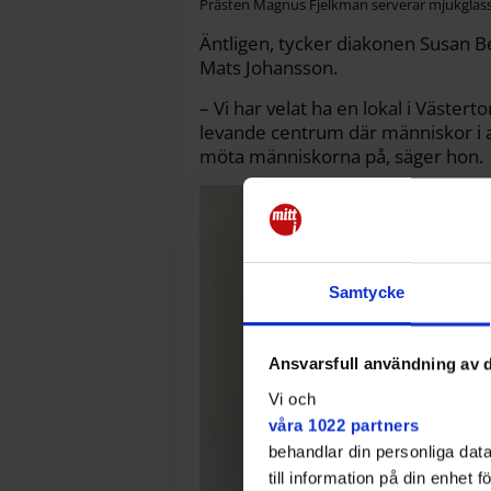
Prästen Magnus Fjelkman serverar mjukglass 
Äntligen, tycker diakonen Susan B
Mats Johansson.
– Vi har velat ha en lokal i Väster
levande centrum där människor i all
möta människorna på, säger hon.
Samtycke
Ansvarsfull användning av d
Vi och
våra 1022 partners
behandlar din personliga data
till information på din enhet