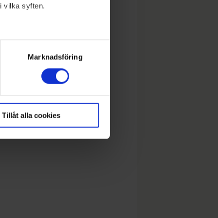
 vilka syften.
lera meter
ryck)
Marknadsföring
Tillåt alla cookies