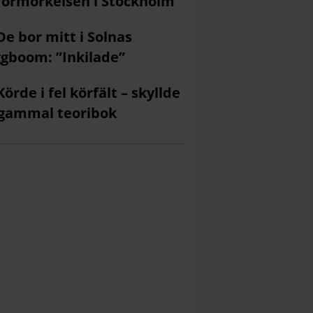
förmörkelsen i Stockholm
De bor mitt i Solnas
gboom: ”Inkilade”
Körde i fel körfält – skyllde
gammal teoribok