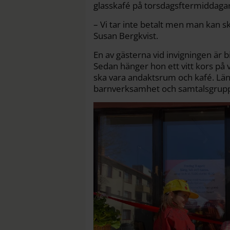
glasskafé på torsdagsftermiddaga
– Vi tar inte betalt men man kan s
Susan Bergkvist.
En av gästerna vid invigningen är b
Sedan hänger hon ett vitt kors p
ska vara andaktsrum och kafé. Längr
barnverksamhet och samtalsgrup