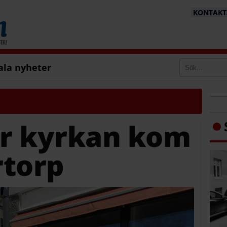
KONTAKTA
ala nyheter
är kyrkan kom
rtorp