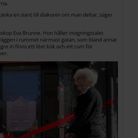
rna.
känka en slant till diakonin om man deltar, säger
iskop Eva Brunne. Hon håller invigningstalet.
å väggen i rummet närmast gatan, som bland annat
e in finns ett litet kök och ett rum för
per.