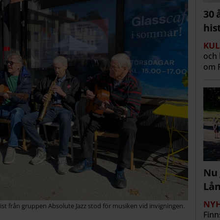
30 
his
KUL
och 
om R
Nu 
Lå
NYH
ist från gruppen Absolute Jazz stod för musiken vid invigningen.
Finn