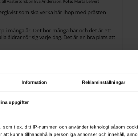
till Västertorsbpn Eva Andersson.
Märta Lefvert
ergkvist som ska verka här ihop med prästen
torp i många år. Det bor många här och det är ett
a åldrar rör sig varje dag. Det är en bra plats att
Information
Reklaminställningar
ina uppgifter
, som t.ex. ditt IP-nummer, och använder teknologi såsom cookies
 för att kunna tillhandahålla personliga annonser och innehåll, an