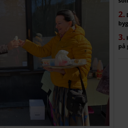
sol
byg
på 