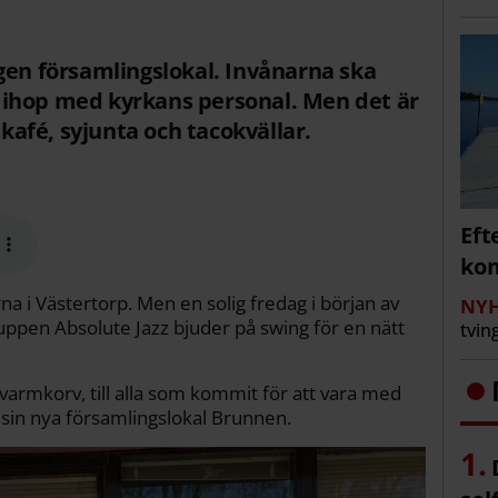
gen församlingslokal. Invånarna ska
ihop med kyrkans personal. Men det är
skafé, syjunta och tacokvällar.
Eft
kom
na i Västertorp. Men en solig fredag i början av
NYH
uppen Absolute Jazz bjuder på swing för en nätt
tvin
.
varmkorv, till alla som kommit för att vara med
 sin nya församlingslokal Brunnen.