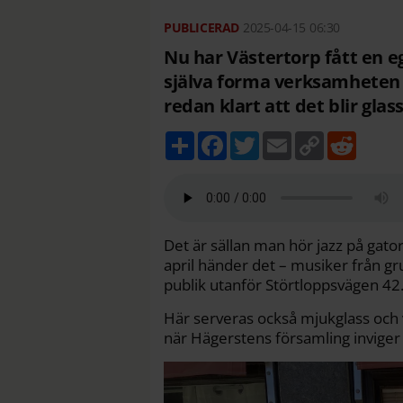
2025-04-15
06:30
Nu har Västertorp fått en e
själva forma verksamheten 
redan klart att det blir glas
D
F
T
E
C
R
e
a
w
m
o
e
l
c
i
a
p
d
a
e
t
i
y
d
b
t
l
L
i
o
e
i
t
o
r
n
k
k
Det är sällan man hör jazz på gator
april händer det – musiker från gr
publik utanför Störtloppsvägen 42
Här serveras också mjukglass och 
när Hägerstens församling inviger