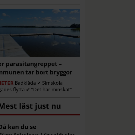
er parasitangreppet –
munen tar bort bryggor
ETER
Badklåda ✔ Simskola
gades flytta ✔ "Det har minskat"
Mest läst just nu
Då kan du se