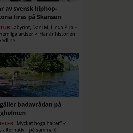
år av svensk hiphop-
toria firas på Skansen
TUR
Labyrint, Dani M, Linda Pira –
hemliga artiser ✔ Här är historien
edline
gäller badavrådan på
ngholmen
ETER
"Mycket höga halter” ✔
s alternativ – på samma ö