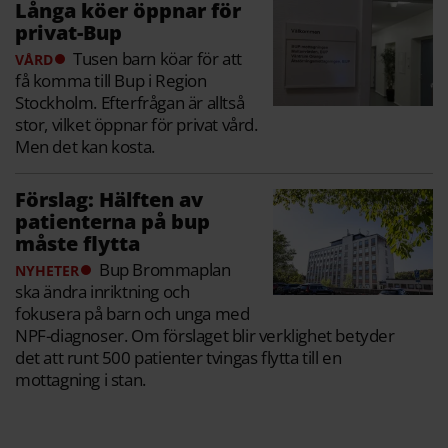
Långa köer öppnar för
privat-Bup
Tusen barn köar för att
VÅRD
få komma till Bup i Region
Stockholm. Efterfrågan är alltså
stor, vilket öppnar för privat vård.
Men det kan kosta.
Förslag: Hälften av
patienterna på bup
måste flytta
Bup Brommaplan
NYHETER
ska ändra inriktning och
fokusera på barn och unga med
NPF-diagnoser. Om förslaget blir verklighet betyder
det att runt 500 patienter tvingas flytta till en
mottagning i stan.