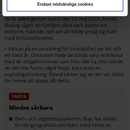
Endast nödvändiga cookies
Såg inget hopp
Molly avled genom suicid den 22 maj 2023. Anneli
Ekskog säger att familjen alltid varit öppna om
dotterns mående, och om att Molly ansåg sig född
med fel könsidentitet.
– Väntan på en utredning för könsdysfori var ett och
ett halvt år. Dessutom hade de börjat vara restriktiva
med de stopphormoner som hon ville ha. Hon kände
att det inte fanns något hopp, bara ännu en
psykologutredning. Ibland tänker jag att det var skönt
för henne att slippa allt detta.
Mindre sårbara
Barn- och ungdomspsykiatrin, Bup, har delats
in i nio geografiska områden med minst en