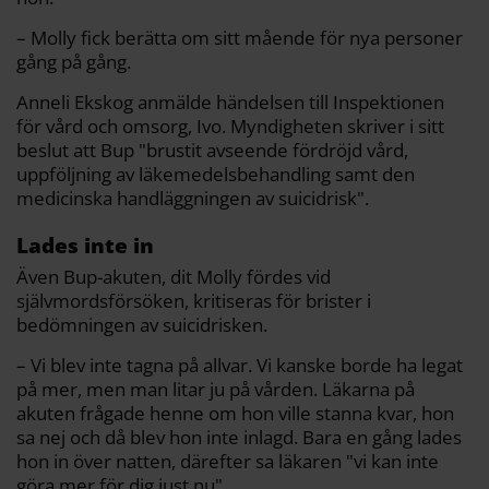
– Molly fick berätta om sitt mående för nya personer
gång på gång.
Anneli Ekskog anmälde händelsen till Inspektionen
för vård och omsorg, Ivo. Myndigheten skriver i sitt
beslut att Bup "brustit avseende fördröjd vård,
uppföljning av läkemedelsbehandling samt den
medicinska handläggningen av suicidrisk".
Lades inte in
Även Bup-akuten, dit Molly fördes vid
självmordsförsöken, kritiseras för brister i
bedömningen av suicidrisken.
– Vi blev inte tagna på allvar. Vi kanske borde ha legat
på mer, men man litar ju på vården. Läkarna på
akuten frågade henne om hon ville stanna kvar, hon
sa nej och då blev hon inte inlagd. Bara en gång lades
hon in över natten, därefter sa läkaren "vi kan inte
göra mer för dig just nu".