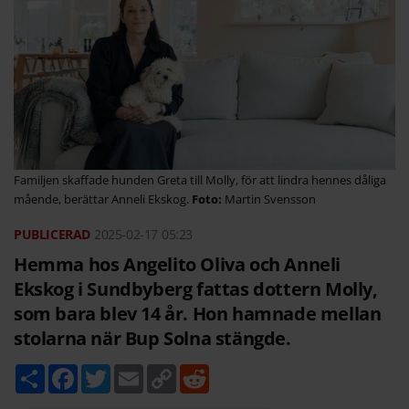
Familjen skaffade hunden Greta till Molly, för att lindra hennes dåliga
mående, berättar Anneli Ekskog.
Martin Svensson
2025-02-17
05:23
Hemma hos Angelito Oliva och Anneli
Ekskog i Sundbyberg fattas dottern Molly,
som bara blev 14 år. Hon hamnade mellan
stolarna när Bup Solna stängde.
D
F
T
E
C
R
e
a
w
m
o
e
l
c
i
a
p
d