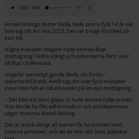
a
e
t
i
y
d
b
t
l
L
i
o
e
i
t
o
r
n
k
k
Anneli Ekskogs dotter Molly hade precis fyllt 14 år när
hon tog sitt liv i maj 2023. Det var tredje försöket på
kort tid.
Några månader tidigare hade hennes Bup-
mottagning i Solna stängt och patienterna förts över
till Bup i Sollentuna.
Ungefär samtidigt gjorde Molly sitt första
självmordsförsök. Ändå tog det över fyra månader
innan hon fick en läkarkontakt på sin nya mottagning.
– Det blev ett stort glapp. Vi hade behövt hjälp pronto.
Hon borde ha fått adhd-medicin och antidepressiva,
säger mamma Anneli Ekskog.
Det är också viktigt att barnet får ha kontakt med
samma personer, och att de inte slits bort, påpekar
hon.