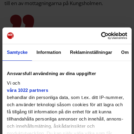
till en av mottagningarna på Kungsholmen.
Ibland tänker jag att det var
skönt för henne att slippa allt
Samtycke
Information
Reklaminställningar
Om
detta.
Charlotte Broberg, oppositionspolitiker i regionen (M)
Ansvarsfull användning av dina uppgifter
är kritisk till rockaderna.
Vi och
– Det blir längre restider och är riskfyllt för unga sköra
våra 1022 partners
patienter. Förändringarna har inte analyserats
behandlar din personliga data, som t.ex. ditt IP-nummer,
tillräckligt, och heller inte kommunicerats, säger hon.
och använder teknologi såsom cookies för att lagra och
få tillgång till information på din enhet för att kunna
Bup:s ansvar
tillhandahålla personliga annonser och innehåll, annons-
Sandra Ivanovic Rubin (MP), ordförande i
och innehållsmätning, åskådarinsikter och
psykiatriutskottet, tycker att Moderaterna hycklar:
produktutveckling. Du kan själv välja vilka som får