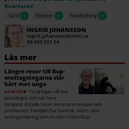
Kvarteret!
+
+
+
Vård
Nyheter
Sundbyberg
INGRID
JOHANSSON
ingrid.johansson@mitti.se
08-550 551 04
Längre resor till Bup-
mottagningarna slår
hårt mot unga
Tonåringen vill inte
NYHETER
leva längre, och när hens
terapeut slutade innan sommaren eskalerade
problemen. Familjen har hamnat i kläm i den
omorganisering som nu sker i inom Bup.