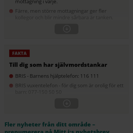
mottagning i varje.
Färre, men större mottagningar ger fler
kollegor och blir mindre sårbara är tanken.
Till dig som har självmordstankar
BRIS - Barnens hjälptelefon: 116 111
BRIS vuxentelefon - för dig som är orolig för ett
barn: 077-150 50 50
Fler nyheter från ditt område –
prenumerera på Mitt i:s nyhetsbrev