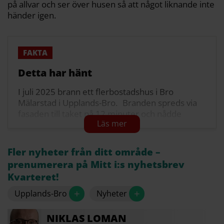
på allvar och ser över husen så att något liknande inte
händer igen.
Detta har hänt
I juli 2025 brann ett flerbostadshus i Bro
Mälarstad i Upplands-Bro. Branden spreds via
fasaden till taket på 12 minuter och nådde
vinden inom en timme. Ingen person
skadades. En oberoende utredning visar att
kombinationen av träfasad och balkongplattor
Fler nyheter från ditt område –
med träkärna möjliggjorde den snabba
prenumerera på Mitt i:s nyhetsbrev
spridningen. Konstruktionen var godkänd i
Kvarteret!
delar, men inte testad tillsammans.
+
+
Upplands-Bro
Nyheter
Kommunen ska nu granska liknande byggnader.
Fastighetsägaren Heimstaden ser över
NIKLAS
LOMAN
rapportens slutsatser.