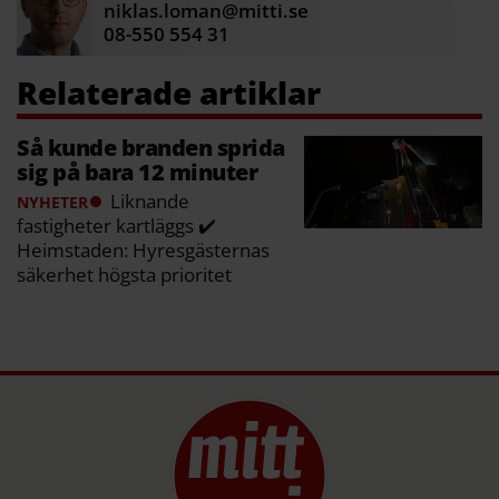
niklas.loman@mitti.se
Källa: Mitt i
08-550 554 31
Så kunde branden sprida
sig på bara 12 minuter
Liknande
NYHETER
fastigheter kartläggs ✔️
Heimstaden: Hyresgästernas
säkerhet högsta prioritet