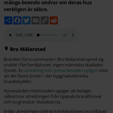
många boende undrar om deras hus
verkligen är säkra.
D
F
T
E
C
R
e
a
w
m
o
e
l
c
i
a
p
d
a
e
t
i
y
d
b
t
l
L
i
o
e
i
t
o
r
n
k
k
Bro Mälarstad
Branden förra sommaren i Bro Mälarstad spred sig
snabbt i flerfamiljshuset, ingen människa skadades
fysiskt. En
utredning som presenterades nyligen
visar
att det fanns brister i det byggnadstekniska
brandskyddet.
Hyresvärden Heimstaden uppger att bolaget
välkomnar utredningen från Uppsala brandförsvar
och nu granskar slutsatserna.
Enligt utredningen bidrog kombinationen av träfasad