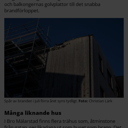
och balkongernas golvplattor till det snabba
brandförloppet.
Spår av branden i juli förra året syns tydligt.
Christian Lärk
Många liknande hus
I Bro Mälarstad finns flera trähus som, åtminstone
från gatan, ser likadana ut som huset som brann. Det