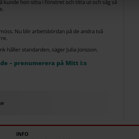
å kunde hon sitta i fönstret och titta ut och såg så
e.
a möss. Nu blir arbetsbördan på de andra två
rre.
nk håller standarden, säger Julia Jonsson.
åde – prenumerera på Mitt i:s
se
INFO