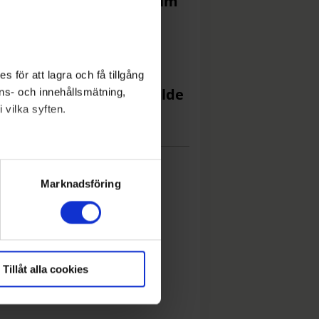
förmörkelsen i Stockholm
De bor mitt i Solnas
gboom: ”Inkilade”
 för att lagra och få tillgång
Körde i fel körfält – skyllde
nons- och innehållsmätning,
 vilka syften.
gammal teoribok
lera meter
ryck)
Marknadsföring
Tillåt alla cookies