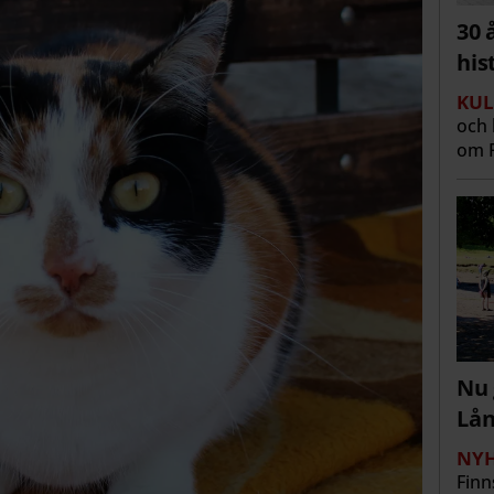
30 
his
KUL
och 
om R
Nu 
Lå
NYH
Finn