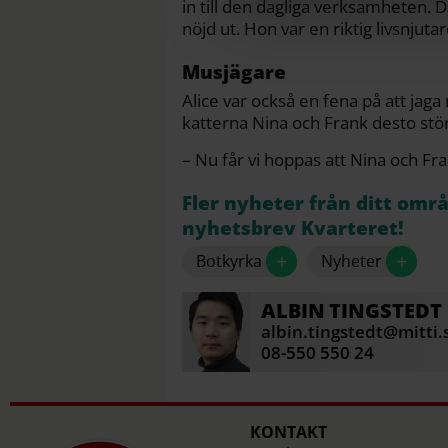
in till den dagliga verksamheten. D
nöjd ut. Hon var en riktig livsnjutar
Musjägare
Alice var också en fena på att jag
katterna Nina och Frank desto stö
– Nu får vi hoppas att Nina och Fra
Fler nyheter från ditt omr
nyhetsbrev Kvarteret!
+
+
Botkyrka
Nyheter
ALBIN
TINGSTEDT
albin.tingstedt@mitti.
08-550 550 24
KONTAKT