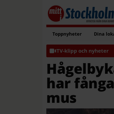
Toppnyheter
Dina lok
TV-klipp och nyheter
Hågelbyk
har fångat
mus