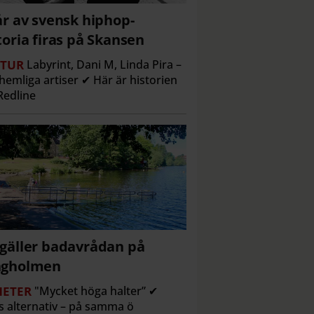
år av svensk hiphop-
toria firas på Skansen
TUR
Labyrint, Dani M, Linda Pira –
hemliga artiser ✔ Här är historien
edline
gäller badavrådan på
ngholmen
ETER
"Mycket höga halter” ✔
s alternativ – på samma ö