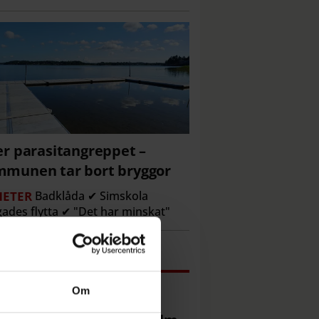
er parasitangreppet –
munen tar bort bryggor
ETER
Badklåda ✔ Simskola
gades flytta ✔ "Det har minskat"
Mest läst just nu
Om
Då kan du se