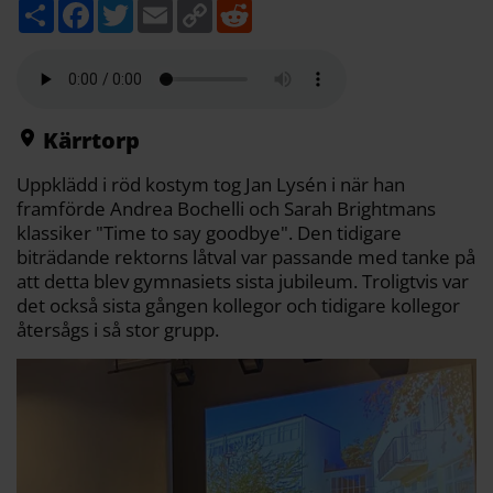
D
F
T
E
C
R
e
a
w
m
o
e
l
c
i
a
p
d
a
e
t
i
y
d
b
t
l
L
i
o
e
i
t
o
r
n
k
k
Kärrtorp
Uppklädd i röd kostym tog Jan Lysén i när han
framförde Andrea Bochelli och Sarah Brightmans
klassiker "Time to say goodbye". Den tidigare
biträdande rektorns låtval var passande med tanke på
att detta blev gymnasiets sista jubileum. Troligtvis var
det också sista gången kollegor och tidigare kollegor
återsågs i så stor grupp.