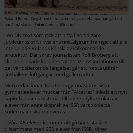
Roland Berndt längst ned till vänster i vit jacka. Här har han gått ett
par år på skolan.
Anders Björklund
I en DN-text som gick att hitta i en tidigare
jubileumsskrift i kvällens nostalgirum framgick att alla
inte delade Rolands känsla av välkomnande
arkitektur. Där skrev journalisten Rolf Broberg att
skolan brukade kallades "Alcatraz". Associationen till
det världsberömda fängelset går att förstå utifrån
ljushallens loftgångar med gallerräcken.
Men redan innan Kärrtorps gymnasiums sista
gymnasieelever muckar från "Alcatraz" inleds ett nytt
kapitel i husens historia. Till hösten fylls skolan av
elever från engelskspråkiga ISSR vars skola på
Södermalm ska renoveras.
– Våra 45 elever kommer att gå här sista året
tillsammans med 650 elever från ISSR, säger