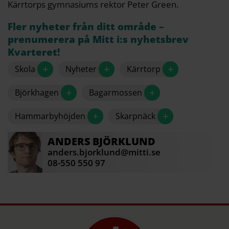
Kärrtorps gymnasiums rektor Peter Green.
Fler nyheter från ditt område –
prenumerera på Mitt i:s nyhetsbrev
Kvarteret!
+
+
+
Skola
Nyheter
Kärrtorp
+
+
Björkhagen
Bagarmossen
+
+
Hammarbyhöjden
Skarpnäck
ANDERS
BJÖRKLUND
anders.bjorklund@mitti.se
08-550 550 97