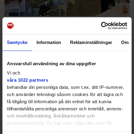
Tommy Larsson hällde upp drinkar till till nuvarande och tidigare
anställda på skolan.
Anders Björklund
Skolan invigdes 1956 som Kärrtorps läroverk och
Försöksgymnasiet i Kärrtorp.
Samtycke
Information
Reklaminställningar
Om
Ansvarsfull användning av dina uppgifter
Vi och
Försöksgymnasium
våra 1022 partners
behandlar din personliga data, som t.ex. ditt IP-nummer,
"Försöksgymnasiet i Kärrtorp" är ett namn som
och använder teknologi såsom cookies för att lagra och
härrör från en tid med kommande
skolreformer. Från försöksgymnasierna ville
få tillgång till information på din enhet för att kunna
man inhämta erfarenheter innan reformer
tillhandahålla personliga annonser och innehåll, annons-
genomfördes på bred front.
och innehållsmätning, åskådarinsikter och
Från invigningsåret fanns ingen på plats, men väl
produktutveckling. Du kan själv välja vilka som får
1967 fick skolan namnet Kärrtorps gymnasium.
tidigare Bagisbon Roland Berndt, som var elev på
använda din data och i vilka syften.