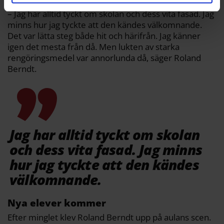
– Jag har alltid tyckt om skolan och dess vita fasad. Jag
minns hur jag tyckte att den kändes välkomnande.
Det var lätta steg både hit och härifrån. Jag känner
igen det mesta från då. Men lukten av starka
rengöringsmedel var annorlunda då, säger Roland
Berndt.
Jag har alltid tyckt om skolan
och dess vita fasad. Jag minns
hur jag tyckte att den kändes
välkomnande.
Nya elever kommer
Efter minglet klev Roland Berndt upp på aulans scen.