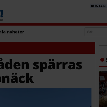
KONTAKTA
ala nyheter
den spärras
pnäck