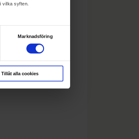
 vilka syften.
lera meter
ryck)
Marknadsföring
Tillåt alla cookies