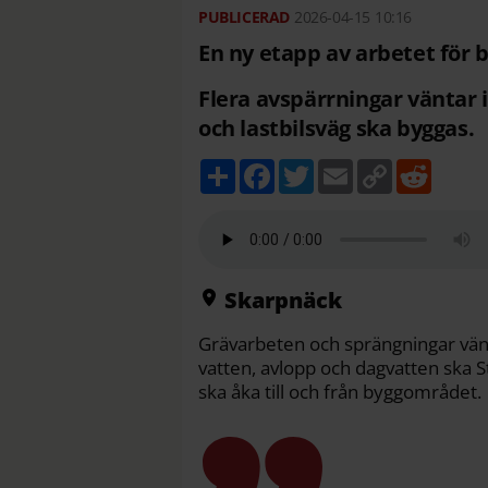
2026-04-15
10:16
En ny etapp av arbetet för 
Flera avspärrningar väntar 
och lastbilsväg ska byggas.
D
F
T
E
C
R
e
a
w
m
o
e
l
c
i
a
p
d
a
e
t
i
y
d
b
t
l
L
i
o
e
i
t
o
r
n
k
k
Skarpnäck
Grävarbeten och sprängningar vänt
vatten, avlopp och dagvatten ska 
ska åka till och från byggområdet.