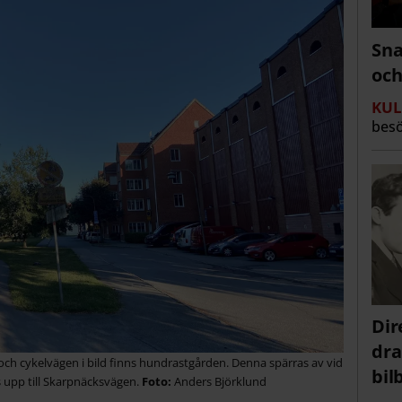
Sna
och
KUL
besö
Dir
dra
 och cykelvägen i bild finns hundrastgården. Denna spärras av vid
bi
 upp till Skarpnäcksvägen.
Anders Björklund