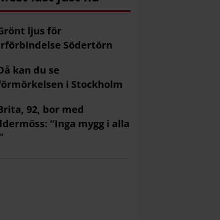
Grönt ljus för
rförbindelse Södertörn
Då kan du se
förmörkelsen i Stockholm
Brita, 92, bor med
ddermöss: ”Inga mygg i alla
”