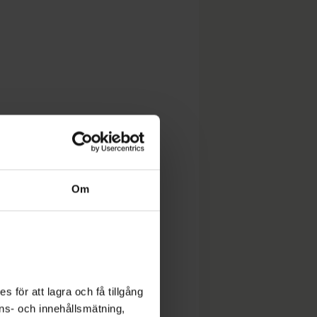
Om
 för att lagra och få tillgång
nons- och innehållsmätning,