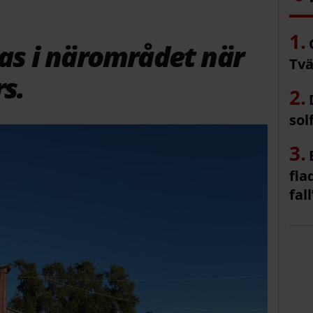
s i närområdet när
Tvä
s.
sol
fla
fall