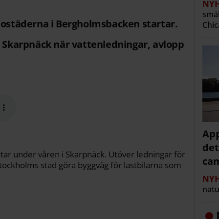
NYH
smäl
bostäderna i Bergholmsbacken startar.
Chic
i Skarpnäck när vattenledningar, avlopp
App
det
ar under våren i Skarpnäck. Utöver ledningar för
cam
Stockholms stad göra byggväg för lastbilarna som
NYH
natu