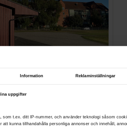
ken är start i april.
Anders Björklund
ggnaden norr om sportfältet.
Information
Reklaminställningar
edning från sportfältet till bostadsområdet. Det
pärrningar och annat, säger Anna Ingels,
ina uppgifter
ntoret.
, som t.ex. ditt IP-nummer, och använder teknologi såsom cookies
de av mellan Vinggatan och gång- och cykelvägen
annat omfattar arbetsområdet hundrastgården.
 för att kunna tillhandahålla personliga annonser och innehåll, an