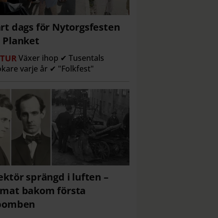
rt dags för Nytorgsfesten
 Planket
TUR
Växer ihop ✔ Tusentals
kare varje år ✔ "Folkfest"
ektör sprängd i luften –
mat bakom första
lbomben