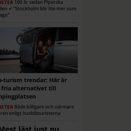
ETER
100 år sedan Piperska
len ✔ ”Stockholm blir lite mer som
ago”
-turism trendar: Här är
 fria alternativet till
pingplatsen
ETER
Både billigare och närmare
ren enligt husbilsturisterna
Mest läst just nu