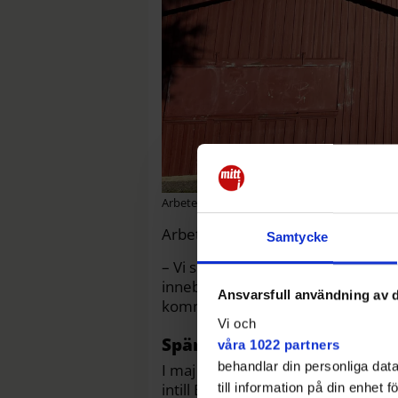
Arbetet inleds vid den röda lågbyggnaden. Tan
Arbetet inleds vid den röda lågby
Samtycke
– Vi ska lägga ned en ganska stor l
innebär förändringar i form av avs
Ansvarsfull användning av d
kommunikatör på exploateringsko
Vi och
Spärras av
våra 1022 partners
behandlar din personliga data
I maj spärras ett större grönområ
intill Bagarmossenskogen. Bland 
till information på din enhet