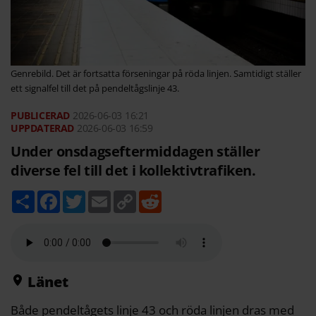
Genrebild. Det är fortsatta förseningar på röda linjen. Samtidigt ställer
ett signalfel till det på pendeltågslinje 43.
2026-06-03
16:21
2026-06-03 16:59
Under onsdagseftermiddagen ställer
diverse fel till det i kollektivtrafiken.
D
F
T
E
C
R
e
a
w
m
o
e
l
c
i
a
p
d
a
e
t
i
y
d
b
t
l
L
i
o
e
i
t
o
r
n
k
k
Länet
Både pendeltågets linje 43 och röda linjen dras med