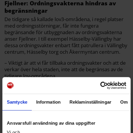
Fjellner: Ordningsvakterna hindras av
begränsningar
De tidigare så kallade lov3-områdena, i regel platser
med ordningsstörningar, får inte fungera
begränsande för utbyggnaden av ordningsvakterna
anser Fjellner. I till exempel Hässelby-Vällingby har
dessa ordningsvakter enbart fått patrullera i Vällingby
centrum, Hässelby torg och Åkermyntan centrum.
– Viktigt är att vi får tillbaka ordningsvakter och att de
verkar över hela staden, inte att de begränsas av de
tidigare lov-områdena.
Samtycke
Information
Reklaminställningar
Om
Ansvarsfull användning av dina uppgifter
Vi och