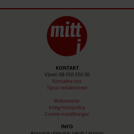
Kritiken mot förslaget har varit massiv. En rad
experter i utredningen var kritiska, liksom flera
remissinstanser.
Källa: Regeringen
KONTAKT
Växel: 08-550 550 00
Kontakta oss
Tipsa redaktionen
Webmaster
Integritetspolicy
Cookie-inställningar
INFO
Ansvarig utgivare: Jakob Larsson