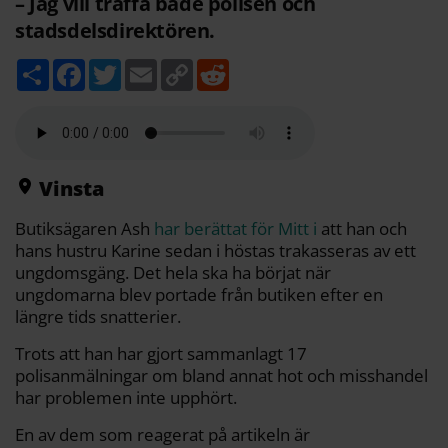
– Jag vill träffa både polisen och
stadsdelsdirektören.
D
F
T
E
C
R
e
a
w
m
o
e
l
c
i
a
p
d
a
e
t
i
y
d
b
t
l
L
i
o
e
i
t
o
r
n
k
k
Vinsta
Butiksägaren Ash
har berättat för Mitt i
att han och
hans hustru Karine sedan i höstas trakasseras av ett
ungdomsgäng. Det hela ska ha börjat när
ungdomarna blev portade från butiken efter en
längre tids snatterier.
Trots att han har gjort sammanlagt 17
polisanmälningar om bland annat hot och misshandel
har problemen inte upphört.
En av dem som reagerat på artikeln är