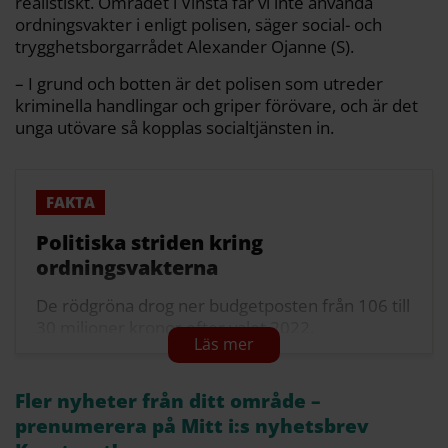
realistiskt. Området i Vinsta får vi inte använda
ordningsvakter i enligt polisen, säger social- och
trygghetsborgarrådet Alexander Ojanne (S).
– I grund och botten är det polisen som utreder
kriminella handlingar och griper förövare, och är det
unga utövare så kopplas socialtjänsten in.
Politiska striden kring
ordningsvakterna
De rödgröna drog ner budgetposten från 106 till
30 miljoner kronor efter valet 2022,
ordningsvakterna minskade från 27 till sex
patruller per dygn över Stockholms stad.
Fler nyheter från ditt område –
De rödgröna har kallat ordningsvakterna för en
prenumerera på Mitt i:s nyhetsbrev
dyr moderat satsning som inte förebygger det