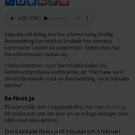
e
a
w
m
o
e
l
c
i
a
p
d
a
e
t
i
y
d
b
t
l
L
i
o
e
i
t
o
r
n
k
k
Inbjudan till dialog om hur arbetet kring frivillig
återvandring kan stärkas landade hos svenska
kommuner i slutet på september. Sedan dess har
flera kommuner tackat nej.
I Solna kommun
säger
Sara Kukka-Salam (S),
kommunstyrelsens ordförande, att "Det hade varit
direkt förödande med en återvandring. Varje Solnabo
behövs".
Sa först ja
På andra håll, som i Upplands-Bro, har man
tackat ja
till mötet och sett det som en av många dialoger som
hålls med olika aktörer.
Ekerö tackade första ja till inbjudan och 9 februari