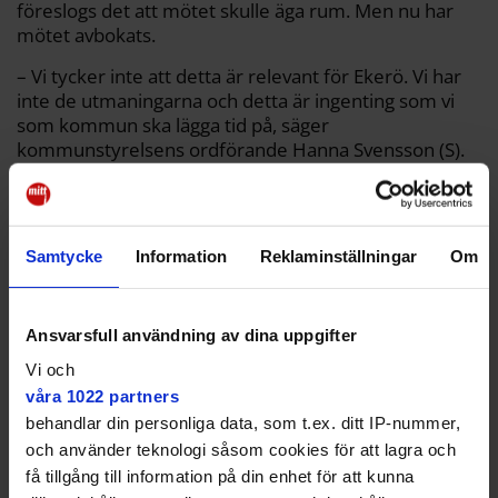
föreslogs det att mötet skulle äga rum. Men nu har
mötet avbokats.
– Vi tycker inte att detta är relevant för Ekerö. Vi har
inte de utmaningarna och detta är ingenting som vi
som kommun ska lägga tid på, säger
kommunstyrelsens ordförande Hanna Svensson (S).
Samtycke
Information
Reklaminställningar
Om
Ansvarsfull användning av dina uppgifter
Vi och
våra 1022 partners
behandlar din personliga data, som t.ex. ditt IP-nummer,
och använder teknologi såsom cookies för att lagra och
få tillgång till information på din enhet för att kunna