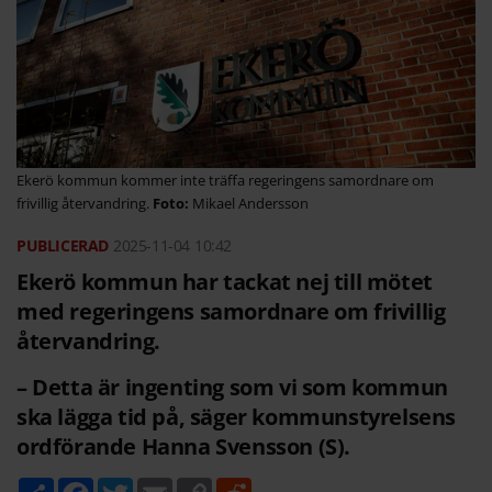
Ekerö kommun kommer inte träffa regeringens samordnare om
frivillig återvandring.
Mikael Andersson
2025-11-04
10:42
Ekerö kommun har tackat nej till mötet
med regeringens samordnare om frivillig
återvandring.
– Detta är ingenting som vi som kommun
ska lägga tid på, säger kommunstyrelsens
ordförande Hanna Svensson (S).
D
F
T
E
C
R