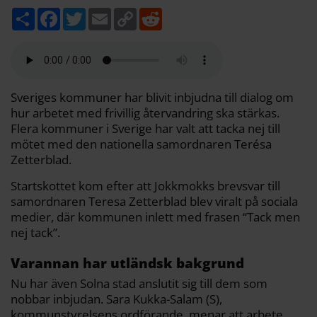
D
F
T
E
C
R
e
a
w
m
o
e
l
c
i
a
p
d
a
e
t
i
y
d
b
t
l
L
i
o
e
i
t
o
r
n
k
k
Sveriges kommuner har blivit inbjudna till dialog om
hur arbetet med frivillig återvandring ska stärkas.
Flera kommuner i Sverige har valt att tacka nej till
mötet med den nationella samordnaren Terésa
Zetterblad.
Startskottet kom efter att Jokkmokks brevsvar till
samordnaren Teresa Zetterblad blev viralt på sociala
medier, där kommunen inlett med frasen “Tack men
nej tack”.
Varannan har utländsk bakgrund
Nu har även Solna stad anslutit sig till dem som
nobbar inbjudan. Sara Kukka-Salam (S),
kommunstyrelsens ordförande, menar att arbete