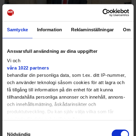
Samtycke
Information
Reklaminställningar
Om
Migrationsministern Johan Forssell (M).
Fredrik Wennerlund
Ansvarsfull användning av dina uppgifter
Men Sara Kukka-Salam menar att hennes uppdrag är
Vi och
att stärka kommunen, och att en återvandring hade
våra 1022 partners
gjort motsatsen.
behandlar din personliga data, som t.ex. ditt IP-nummer,
och använder teknologi såsom cookies för att lagra och
få tillgång till information på din enhet för att kunna
tillhandahålla personliga annonser och innehåll, annons-
och innehållsmätning, åskådarinsikter och
Det hade varit direkt förödande
produktutveckling. Du kan själv välja vilka som får
med en återvandring
använda din data och i vilka syften.
Samtyckesval
– Det regeringen vill med det här samtalet är att vi ska
Med din tillåtelse skulle vi även vilja:
Nödvändig