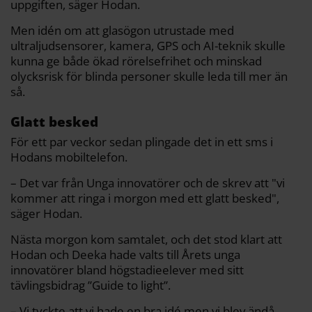
uppgiften, säger Hodan.
Men idén om att glasögon utrustade med
ultraljudsensorer, kamera, GPS och AI-teknik skulle
kunna ge både ökad rörelsefrihet och minskad
olycksrisk för blinda personer skulle leda till mer än
så.
Glatt besked
För ett par veckor sedan plingade det in ett sms i
Hodans mobiltelefon.
– Det var från Unga innovatörer och de skrev att "vi
kommer att ringa i morgon med ett glatt besked",
säger Hodan.
Nästa morgon kom samtalet, och det stod klart att
Hodan och Deeka hade valts till Årets unga
innovatörer bland högstadieelever med sitt
tävlingsbidrag ”Guide to light”.
– Vi tyckte att vi hade en bra idé men vi blev ändå