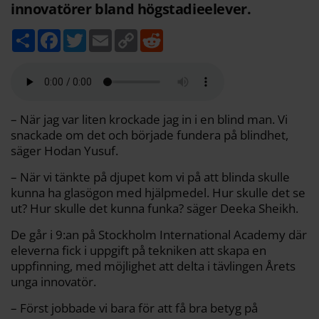
innovatörer bland högstadieelever.
D
F
T
E
C
R
e
a
w
m
o
e
l
c
i
a
p
d
a
e
t
i
y
d
b
t
l
L
i
o
e
i
t
o
r
n
k
k
– När jag var liten krockade jag in i en blind man. Vi
snackade om det och började fundera på blindhet,
säger Hodan Yusuf.
– När vi tänkte på djupet kom vi på att blinda skulle
kunna ha glasögon med hjälpmedel. Hur skulle det se
ut? Hur skulle det kunna funka? säger Deeka Sheikh.
De går i 9:an på Stockholm International Academy där
eleverna fick i uppgift på tekniken att skapa en
uppfinning, med möjlighet att delta i tävlingen Årets
unga innovatör.
– Först jobbade vi bara för att få bra betyg på