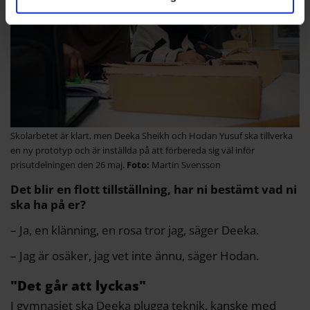
Skolarbetet är klart, men Deeka Sheikh och Hodan Yusuf ska tillverka
en ny prototyp och är inställda på att förbereda sig väl inför
prisutdelningen den 26 maj.
Martin Svensson
Det blir en flott tillställning, har ni bestämt vad ni
ska ha på er?
– Ja, en klänning, en rosa tror jag, säger Deeka.
– Jag är osäker, jag vet inte ännu, säger Hodan.
"Det går att lyckas"
I gymnasiet ska Deeka plugga teknik, kanske med