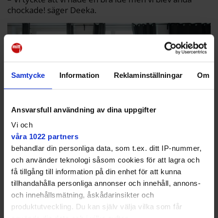
chockade! säger Deeka.
Samtycke
Information
Reklaminställningar
Om
Ansvarsfull användning av dina uppgifter
Vi och
våra 1022 partners
behandlar din personliga data, som t.ex. ditt IP-nummer,
och använder teknologi såsom cookies för att lagra och
Deeka Sheikh bor i Jakobsberg och Hodan Yusuf bor i Rinkeby, men de
få tillgång till information på din enhet för att kunna
har gått tillsammans på Stockholm International Academy i Häggvik
tillhandahålla personliga annonser och innehåll, annons-
hela grundskolan, från F-klass till nian.
Martin Svensson
och innehållsmätning, åskådarinsikter och
Vad sa klasskompisarna om att ni vunnit?
produktutveckling. Du kan själv välja vilka som får