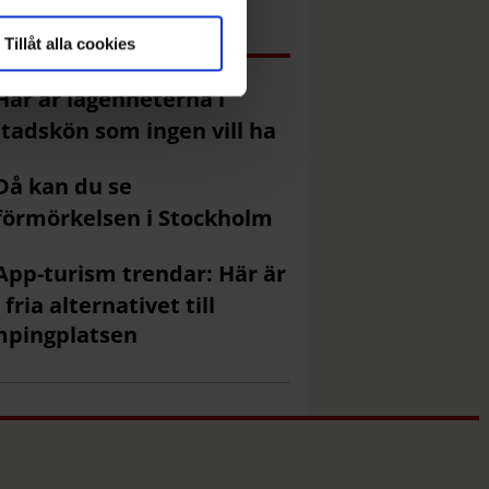
Mest läst just nu
Tillåt alla cookies
Här är lägenheterna i
tadskön som ingen vill ha
Då kan du se
förmörkelsen i Stockholm
App-turism trendar: Här är
 fria alternativet till
mpingplatsen