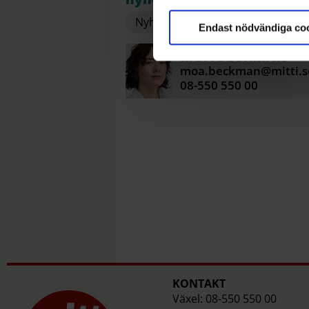
+
+
Nyheter
Järfälla
Endast nödvändiga co
MOA
BECKMAN
moa.beckman@mitti.s
08-550 550 00
KONTAKT
Växel: 08-550 550 00