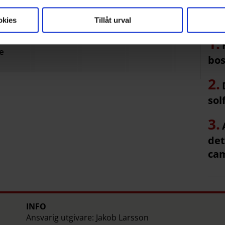
okies
Tillåt urval
e
bos
sol
det
ca
INFO
Ansvarig utgivare: Jakob Larsson