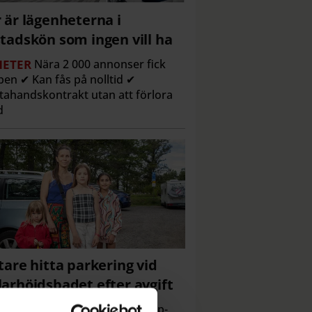
 är lägenheterna i
tadskön som ingen vill ha
ETER
Nära 2 000 annonser fick
en ✔ Kan fås på nolltid ✔
tahandskontrakt utan att förlora
d
tare hitta parkering vid
arhöjdsbadet efter avgift
ETER
Första sommaren med p-