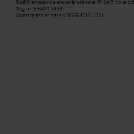
Ställföreträdande ansvarig utgivare: Frida Brooke o
Org. nr: 556471-5133
Momsregistreringsnr: SE556471513301