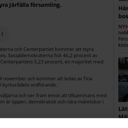
a Järfälla församling.
Här
bos
NYH
nobb
Förs
köti
raterna och Centerpartiet kommer att styra
ans. Socialdemokraterna fick 46,2 procent av
Centerpartiets 5,23 procent, en majoritet med
4 november och kommer att ledas av Tina
till kyrkorådets ordförande.
n väljarna och ser fram emot att tillsammans med
som är öppen, demokratisk och nära människor i
Lät
Mäl
NYH