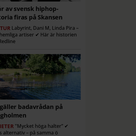
år av svensk hiphop-
toria firas på Skansen
TUR
Labyrint, Dani M, Linda Pira –
hemliga artiser ✔ Här är historien
edline
gäller badavrådan på
ngholmen
ETER
"Mycket höga halter” ✔
s alternativ – på samma ö