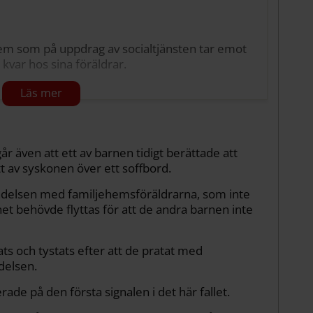
 hem som på uppdrag av socialtjänsten tar emot
kvar hos sina föräldrar.
 under kortare eller längre tid, ibland under
tt utreda och godkänna familjehem innan ett
 även att ett av barnen tidigt berättade att
 av syskonen över ett soffbord.
arar för barnet och för att följa upp att
ändelsen med familjehemsföräldrarna, som inte
et behövde flyttas för att de andra barnen inte
trygghet, omsorg och en stabil vardag samt
och barnets vårdnadshavare.
ts och tystats efter att de pratat med
delsen.
e på den första signalen i det här fallet.