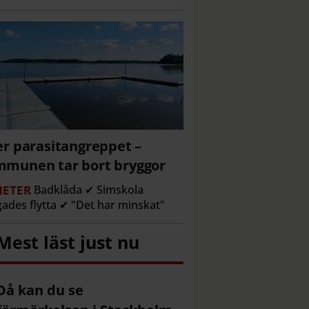
er parasitangreppet –
munen tar bort bryggor
ETER
Badklåda ✔ Simskola
gades flytta ✔ "Det har minskat"
Mest läst just nu
Då kan du se