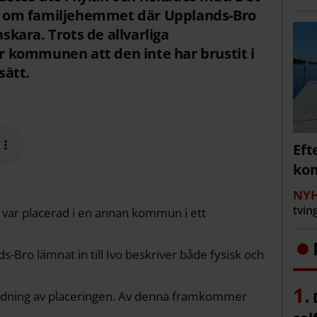
 om familjehemmet där Upplands-Bro
kara. Trots de allvarliga
 kommunen att den inte har brustit i
sätt.
Eft
kom
NYH
tvin
 var placerad i en annan kommun i ett
Bro lämnat in till Ivo beskriver både fysisk och
dning av placeringen. Av denna framkommer