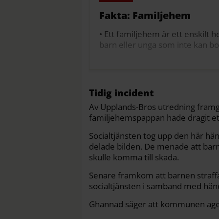
Fakta: Familjehem
• Ett familjehem är ett enskilt
barn eller unga som inte kan bo 
• Barn kan placeras i familjehem
hela uppväxten.
• Socialtjänsten ansvarar för a
Tidig incident
barn placeras där.
Av Upplands-Bros utredning framgår
familjehemspappan hade dragit ett
• Den placerande kommunen ansv
placeringen fungerar.
Socialtjänsten tog upp den här h
delade bilden. De menade att barn
• Familjehemmet ska ge barnet 
skulle komma till skada.
samarbeta med socialtjänsten 
Senare framkom att barnen straffa
Källa: Socialstyrelsen
socialtjänsten i samband med hän
Ghannad säger att kommunen agerad