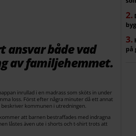
sol
byg
årt ansvar både vad
på 
ng av familjehemmet.
pappan inrullad i en madrass som sköts in under
mma loss. Först efter några minuter då ett annat
ss, beskriver kommunen i utredningen.
kommer att barnen bestraffades med indragna
nen låstes även ute i shorts och t-shirt trots att