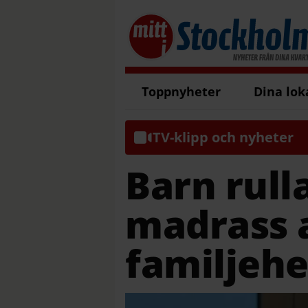
Toppnyheter
Dina lok
TV-klipp och nyheter
Barn rulla
madrass 
familjeh