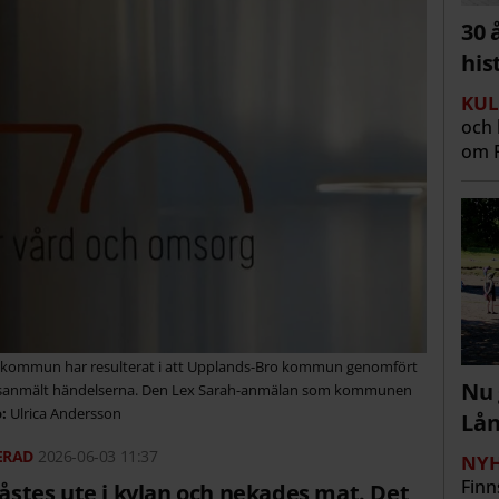
30 
his
KUL
och 
om R
nsk kommun har resulterat i att Upplands-Bro kommun genomfört
Nu 
lisanmält händelserna. Den Lex Sarah-anmälan som kommunen
Ulrica Andersson
Lå
2026-06-03 11:37
NYH
Finn
låstes ute i kylan och nekades mat. Det