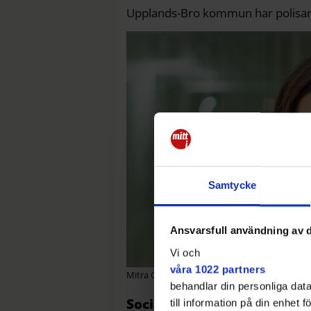
Upplands-Bro kommun har polisan
Samtycke
Ansvarsfull användning av d
Vi och
våra 1022 partners
Mitra Ghannad, socialchef, Upplands-Bro 
behandlar din personliga data
Socialchefen: "Vi har inte b
till information på din enhet