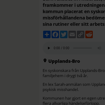
framkommer i utredningen
kommun placerat en syskons
missförhållandena bedömer
sina rutiner eller sitt arbets
D
F
T
E
C
R
e
a
w
m
o
e
l
c
i
a
p
d
a
e
t
i
y
d
b
t
l
L
i
o
e
i
t
o
r
n
k
k
Upplands-Bro
En syskonskara från Upplands-Bro
familjehem i drygt två år.
En lex Sarah-anmälan som Upplands-
psykisk misshandel.
Kommunen har gjort en egen utre
flera allvarliga händelseförlopp.