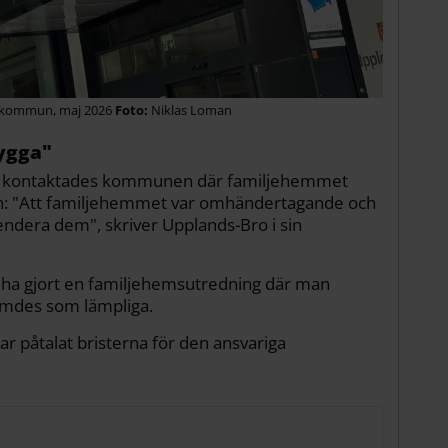
 kommun, maj 2026
Niklas Loman
ygga"
an kontaktades kommunen där familjehemmet
on: "Att familjehemmet var omhändertagande och
dera dem", skriver Upplands-Bro i sin
ha gjort en familjehemsutredning där man
ömdes som lämpliga.
r påtalat bristerna för den ansvariga