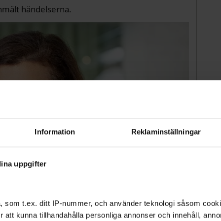
mält händelserna.
Information
Reklaminställningar
ina uppgifter
kommun
Pressbild
, som t.ex. ditt IP-nummer, och använder teknologi såsom cookies
rustit"
 för att kunna tillhandahålla personliga annonser och innehåll, an