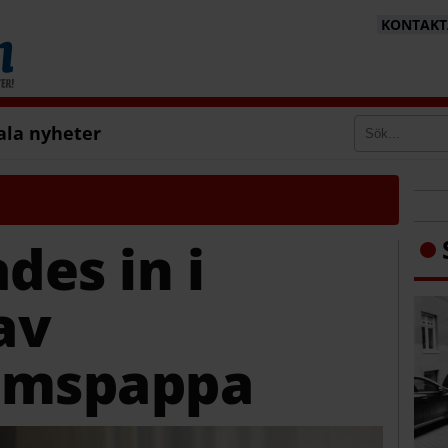
KONTAKTA
ala nyheter
des in i
av
emspappa