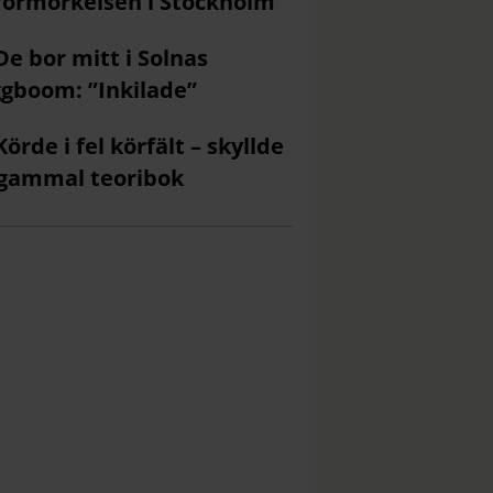
förmörkelsen i Stockholm
De bor mitt i Solnas
gboom: ”Inkilade”
Körde i fel körfält – skyllde
gammal teoribok