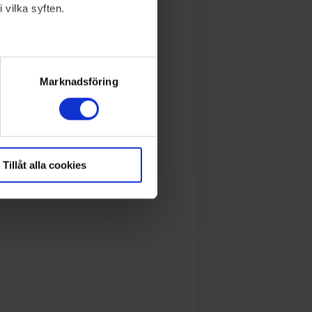
 vilka syften.
lera meter
ryck)
Marknadsföring
Tillåt alla cookies