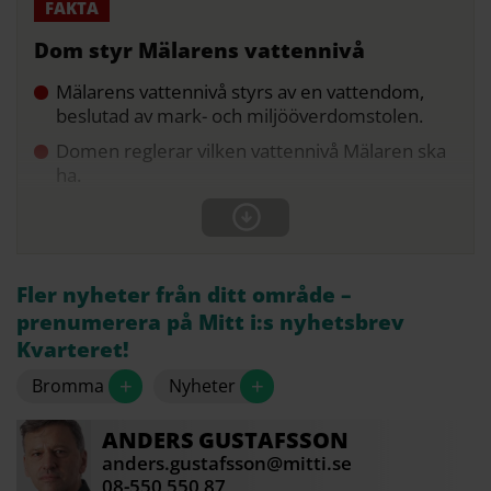
Dom styr Mälarens vattennivå
Mälarens vattennivå styrs av en vattendom,
beslutad av mark- och miljööverdomstolen.
Domen reglerar vilken vattennivå Mälaren ska
ha.
Fler nyheter från ditt område –
prenumerera på Mitt i:s nyhetsbrev
Kvarteret!
+
+
Bromma
Nyheter
ANDERS
GUSTAFSSON
anders.gustafsson@mitti.se
08-550 550 87