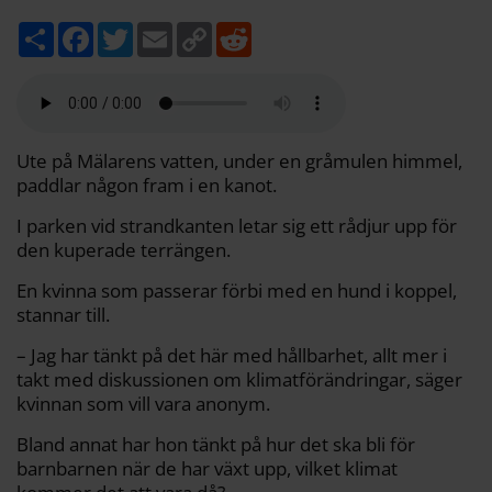
D
F
T
E
C
R
e
a
w
m
o
e
l
c
i
a
p
d
a
e
t
i
y
d
b
t
l
L
i
o
e
i
t
o
r
n
k
k
Ute på Mälarens vatten, under en gråmulen himmel,
paddlar någon fram i en kanot.
I parken vid strandkanten letar sig ett rådjur upp för
den kuperade terrängen.
En kvinna som passerar förbi med en hund i koppel,
stannar till.
– Jag har tänkt på det här med hållbarhet, allt mer i
takt med diskussionen om klimatförändringar, säger
kvinnan som vill vara anonym.
Bland annat har hon tänkt på hur det ska bli för
barnbarnen när de har växt upp, vilket klimat