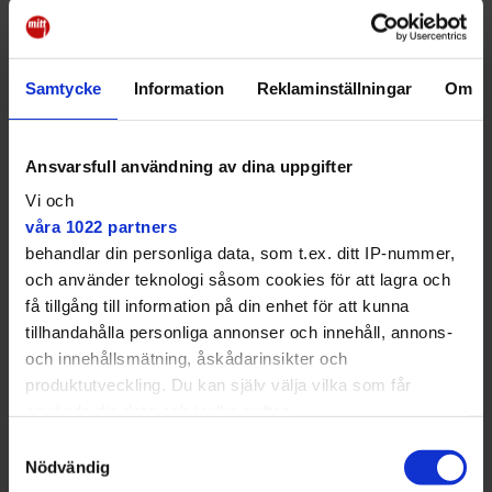
bostad vid vattnet, säger han.
Samtycke
Information
Reklaminställningar
Om
Det är absolut något jag tänkt
Ansvarsfull användning av dina uppgifter
på. Jag tycker redan att man se
Vi och
effekter av extremväder, med
våra 1022 partners
allt kraftigare skyfall.
behandlar din personliga data, som t.ex. ditt IP-nummer,
och använder teknologi såsom cookies för att lagra och
– Samtidigt är det behagligt att bo nära vatten, vattnet
få tillgång till information på din enhet för att kunna
gör att det blir ett väldigt lugnt område, mer avskilt.
tillhandahålla personliga annonser och innehåll, annons-
och innehållsmätning, åskådarinsikter och
Redan "extremväder"
produktutveckling. Du kan själv välja vilka som får
När Mitt i förflyttar sig längre bort i bort i området,
använda din data och i vilka syften.
där Grönviksvägen går ned i en svacka i den kuperade
terrängen, stöter tidningen på en kvinna med
Samtyckesval
Med din tillåtelse skulle vi även vilja:
barnvagn. Hon heter Fanny Une och är 31 år.
Nödvändig