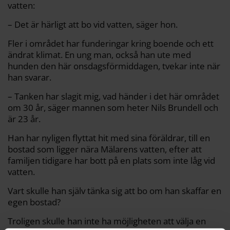
vatten:
– Det är härligt att bo vid vatten, säger hon.
Fler i området har funderingar kring boende och ett
ändrat klimat. En ung man, också han ute med
hunden den här onsdagsförmiddagen, tvekar inte när
han svarar.
– Tanken har slagit mig, vad händer i det här området
om 30 år, säger mannen som heter Nils Brundell och
är 23 år.
Han har nyligen flyttat hit med sina föräldrar, till en
bostad som ligger nära Mälarens vatten, efter att
familjen tidigare har bott på en plats som inte låg vid
vatten.
Vart skulle han själv tänka sig att bo om han skaffar en
egen bostad?
Troligen skulle han inte ha möjligheten att välja en