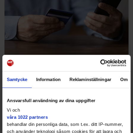
Bedrägeri genom social manipulation innebär att offret luras att
känna förtroende för tjuven och sedan blir bestulen på pengar eller
värdesaker.
Mostphotos
Samtycke
Information
Reklaminställningar
Om
2026-02-01
07:30
Bland anmälda brott sticker bedrägerierna
ut, enligt Newsworthy som har tittat på
Ansvarsfull användning av dina uppgifter
Brottsförebyggande rådets preliminära
Vi och
statistik för 2025.
våra 1022 partners
behandlar din personliga data, som t.ex. ditt IP-nummer,
D
F
T
E
C
R
e
a
w
m
o
e
och använder teknologi såsom cookies för att lagra och