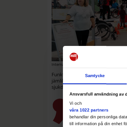
Internationella funktionsrättsdagen uppmä
Funktionsrätt Göteborgs strävar eft
Samtycke
jämlika. De företräder 53 förenin
sjukdomar.
Ansvarsfull användning av d
Vi och
våra 1022 partners
behandlar din personliga data
till information på din enhet