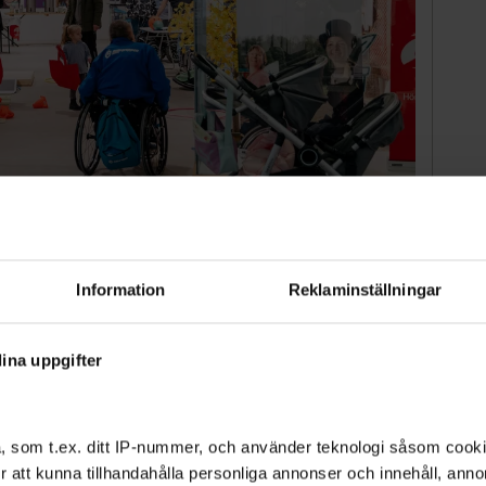
rksammas årligen 3 december sedan 1992.
Dino Soldin
er ett samhälle där alla är fullt delaktiga och
Information
Reklaminställningar
gar inom funktionsnedsättning och kroniska
ina uppgifter
, som t.ex. ditt IP-nummer, och använder teknologi såsom cookies
 för att kunna tillhandahålla personliga annonser och innehåll, an