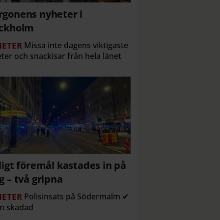
gonens nyheter i
ockholm
ETER
Missa inte dagens viktigaste
ter och snackisar från hela länet
ligt föremål kastades in på
g – två gripna
ETER
Polisinsats på Södermalm ✔
n skadad