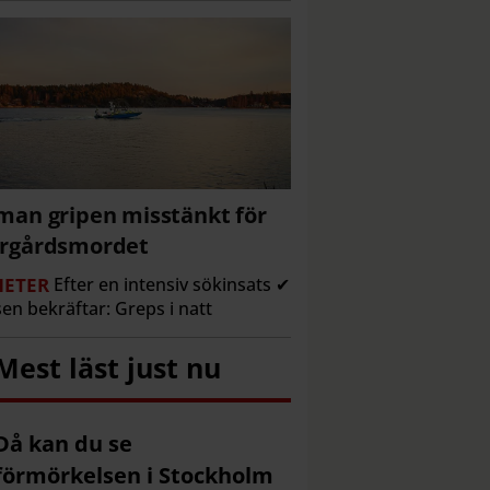
man gripen misstänkt för
ärgårdsmordet
ETER
Efter en intensiv sökinsats ✔
sen bekräftar: Greps i natt
Mest läst just nu
Då kan du se
förmörkelsen i Stockholm