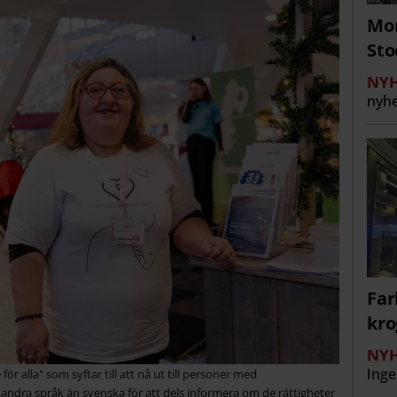
Mor
St
NYH
nyhe
Far
kro
NYH
Inge
för alla" som syftar till att nå ut till personer med
andra språk än svenska för att dels informera om de rättigheter