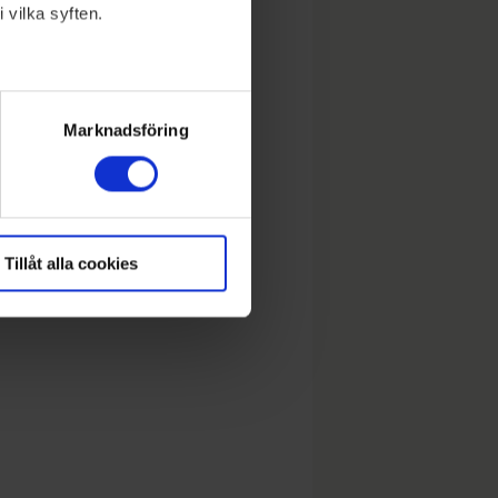
 vilka syften.
lera meter
ryck)
Marknadsföring
Tillåt alla cookies