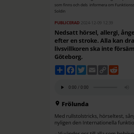
som finns och dels informera om Funktions
Soldin
2024-12-09
12:39
Nedsatt hörsel, allergi, ån
efter en stroke. Alla kan d
livsvillkoren ska inte förs
Göteborg.
D
F
T
E
C
R
e
a
w
m
o
e
l
c
i
a
p
d
a
e
t
i
y
d
b
t
l
L
i
o
e
i
t
o
r
n
k
k
Frölunda
Med rullstolstricks, hörseltest,
nyligen den Internationella funkti
– Vi vänder oss till alla som behöv