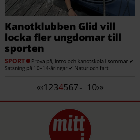
Kanotklubben Glid vill
locka fler ungdomar till
sporten
SPORT
Prova på, intro och kanotskola i sommar ✔
Satsning på 10–14-åringar ✔ Natur och fart
«
‹
1
2
3
4
5
6
7
10
›
»
...