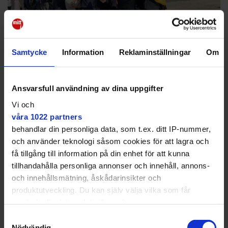
Samtycke
Information
Reklaminställningar
Om
Studentyra på VNG – 145
Ansvarsfull användning av dina uppgifter
elever sprang ut i friheten
Vi och
våra 1022 partners
SKOLA
Konfetti, dunkande musik – och
behandlar din personliga data, som t.ex. ditt IP-nummer,
nedkladdade kläder
och använder teknologi såsom cookies för att lagra och
få tillgång till information på din enhet för att kunna
tillhandahålla personliga annonser och innehåll, annons-
och innehållsmätning, åskådarinsikter och
produktutveckling. Du kan själv välja vilka som får
använda din data och i vilka syften.
Samtyckesval
Med din tillåtelse skulle vi även vilja:
Nödvändig