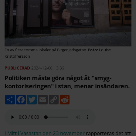
En av flera tomma lokaler på Birger Jarlsgatan.
Louise
Kristoffersson
2024-12-06
13:36
Politiken måste göra något åt "smyg-
kontoriseringen" i stan, menar insändaren.
D
F
T
E
C
R
e
a
w
m
o
e
l
c
i
a
p
d
a
e
t
i
y
d
b
t
l
L
i
o
e
i
t
o
r
n
k
k
I Mitt i Vasastan den 23 november
rapporteras det att