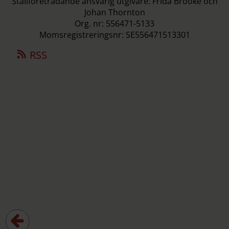
Ställföreträdande ansvarig utgivare: Frida Brooke och
Johan Thornton
Org. nr: 556471-5133
Momsregistreringsnr: SE556471513301
RSS