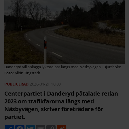
Danderyd vill anlägga lyktstolpar längs med Näsbyvägen i Djursholm
Albin Tingstedt
2026-01-21
16:00
Centerpartiet i Danderyd påtalade redan
2023 om trafikfarorna längs med
Näsbyvägen, skriver företrädare för
partiet.
D
F
T
E
C
R