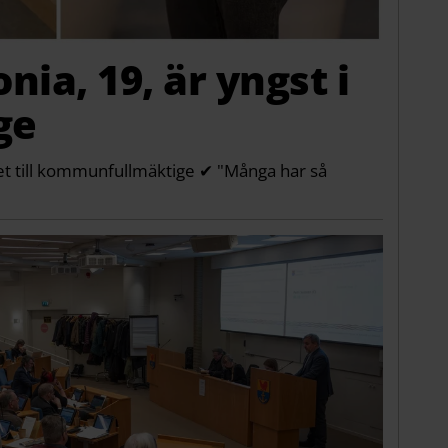
onia, 19, är yngst i
ge
alet till kommunfullmäktige ✔ "Många har så