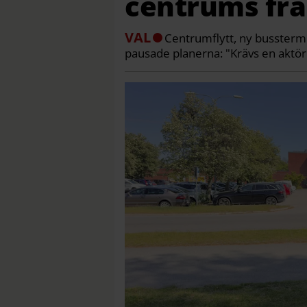
centrums fr
VAL
Centrumflytt, ny busstermin
pausade planerna: "Krävs en aktör v