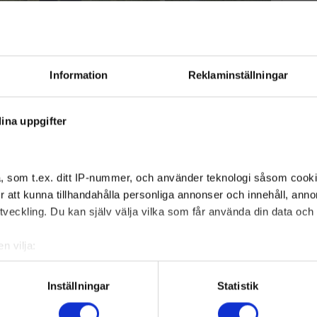
r kan simhallen i
ge byggas
Information
Reklaminställningar
erna ✔ C: "De har ingen annan möjlighet" ✔
ina uppgifter
, som t.ex. ditt IP-nummer, och använder teknologi såsom cookies
 för att kunna tillhandahålla personliga annonser och innehåll, an
veckling. Du kan själv välja vilka som får använda din data och i
n vilja:
om din geografiska plats som kan ha en noggrannhet på upp till f
genom att aktivt skanna den för specifika kännetecken (fingeravt
Inställningar
Statistik
rsonliga uppgifter behandlas och ställ in dina preferenser i