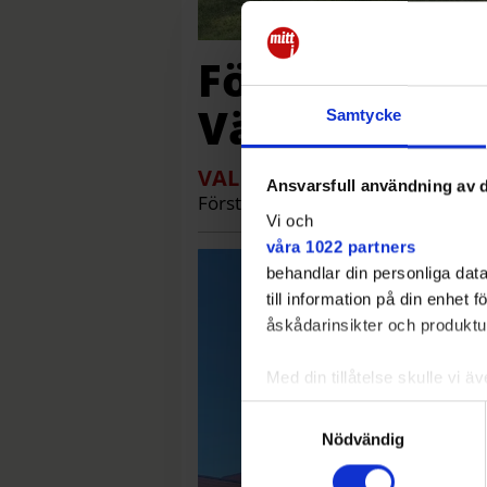
Förslaget: Hä
Västerhanin
Samtycke
VAL
Styret går vidare med plan
Ansvarsfull användning av d
Första spadtaget 2027
Vi och
våra 1022 partners
behandlar din personliga data
till information på din enhet
åskådarinsikter och produktut
Med din tillåtelse skulle vi äve
Samla in information 
Samtyckesval
Identifiera din enhet 
Nödvändig
Ta reda på mer om hur dina pe