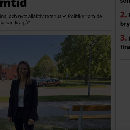
amtid
sol
al och nytt allaktivitetshus ✔ Politiker om de
i kan lita på"
bry
fir