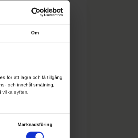
Om
 för att lagra och få tillgång
nons- och innehållsmätning,
 vilka syften.
lera meter
ryck)
Marknadsföring