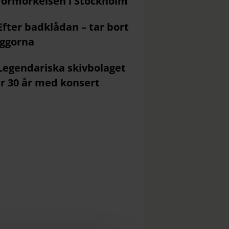
förmörkelsen i Stockholm
Efter badklådan – tar bort
ggorna
Legendariska skivbolaget
ar 30 år med konsert