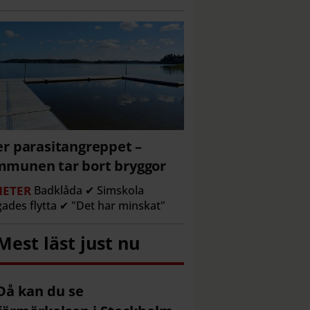
er parasitangreppet –
munen tar bort bryggor
ETER
Badklåda ✔ Simskola
gades flytta ✔ "Det har minskat"
Mest läst just nu
Då kan du se