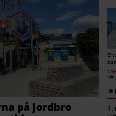
Eft
kom
NYH
tvin
rna på Jordbro