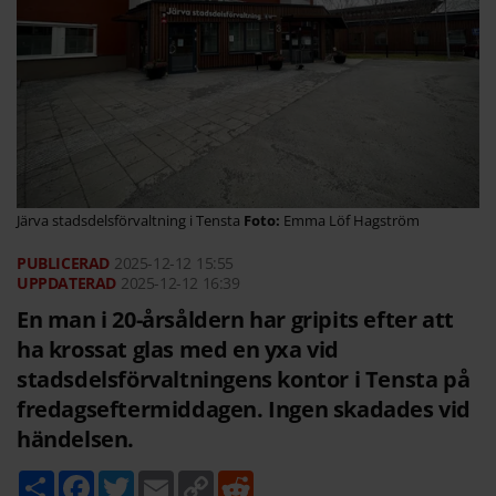
Järva stadsdelsförvaltning i Tensta
Emma Löf Hagström
2025-12-12
15:55
2025-12-12 16:39
En man i 20-årsåldern har gripits efter att
ha krossat glas med en yxa vid
stadsdelsförvaltningens kontor i Tensta på
fredagseftermiddagen. Ingen skadades vid
händelsen.
D
F
T
E
C
R