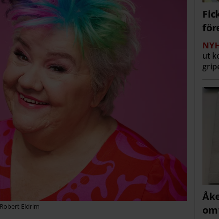
Fic
för
NYH
ut k
grip
Åke
Robert Eldrim
omf