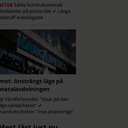
ETER
Sålde hundratusentals
ktabletter på postorder ✔ Långa
elstraff överklagade
met: Ansträngt läge på
natalavdelningen
RD
Vårdförbundet: "Visar på den
liga sårbarheten" ✔
samhetschefen: "Inte ohanterligt"
Mest läst just nu