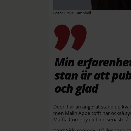
Ulrika Campbell
Min erfarenhet
stan är att pub
och glad
Duon har arrangerat stand up-kväll
men Malin Appeltofft har också s
Maffia Comedy club de senaste år
West Side comedy i Vällingby centru