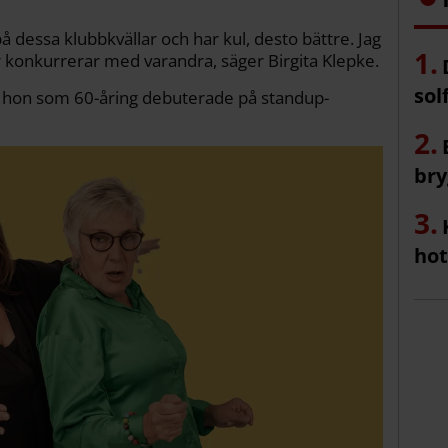
på dessa klubbkvällar och har kul, desto bättre. Jag
er konkurrerar med varandra, säger Birgita Klepke.
sol
r hon som 60-åring debuterade på standup-
bry
hot