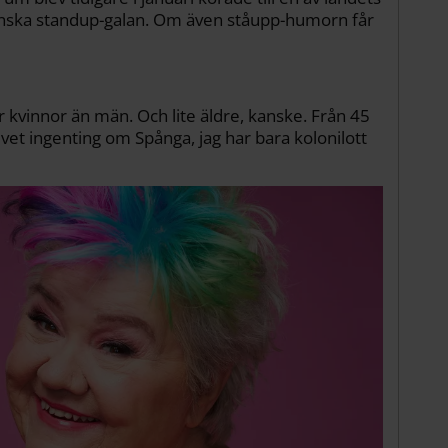
enska standup-galan. Om även ståupp-humorn får
er kvinnor än män. Och lite äldre, kanske. Från 45
g vet ingenting om Spånga, jag har bara kolonilott