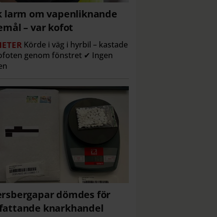
k larm om vapenliknande
emål – var kofot
ETER
Körde i väg i hyrbil – kastade
ofoten genom fönstret ✔ Ingen
en
rsbergapar dömdes för
attande knarkhandel