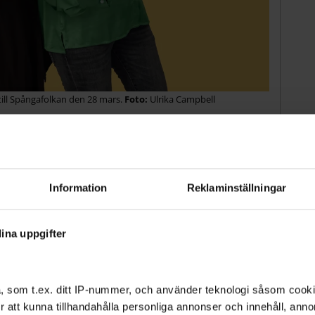
ill Spångafolkan den 28 mars.
Ulrika Campbell
ner i samhällets näringskedja. Jag kan bara sparka
lst. Min usp är att jag är så himla gammal.
nens så ska det vara "jävligt roligt", och inget
Information
Reklaminställningar
 som är äldre än mig.
ina uppgifter
iver en hel del, igenkännande, om åldrande.
, som t.ex. ditt IP-nummer, och använder teknologi såsom cookies
lders kvinnor, medan männen har tuffat på som
 för att kunna tillhandahålla personliga annonser och innehåll, an
 inte för att bli äldre och vill vända på