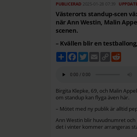
2025-01-28
07:39
Västerorts standup-scen väx
när Ann Westin, Malin Appel
scenen.
– Kvällen blir en testballong
D
F
T
E
C
R
e
a
w
m
o
e
l
c
i
a
p
d
a
e
t
i
y
d
b
t
l
L
i
o
e
i
t
o
r
n
k
k
Birgita Klepke, 69, och Malin Appel
om standup kan flyga även här.
– Mötet med ny publik är alltid pep
Ann Westin blir huvudnumret och 
det i vinter kommer arrangeras stan