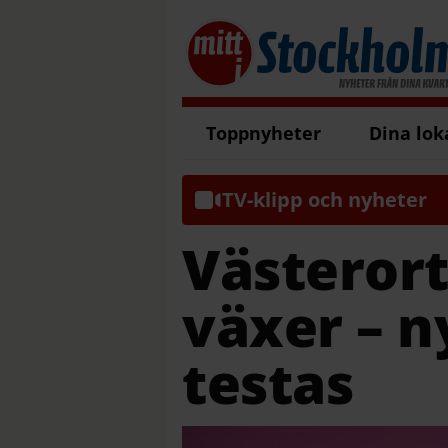
Toppnyheter
Dina lok
TV-klipp och nyheter
Västeror
växer – n
testas