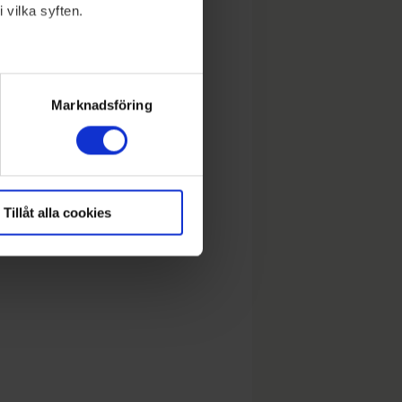
 vilka syften.
lera meter
ryck)
Marknadsföring
Tillåt alla cookies