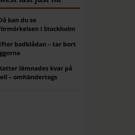
Då kan du se
förmörkelsen i Stockholm
Efter badklådan – tar bort
ggorna
Katter lämnades kvar på
ell – omhändertogs