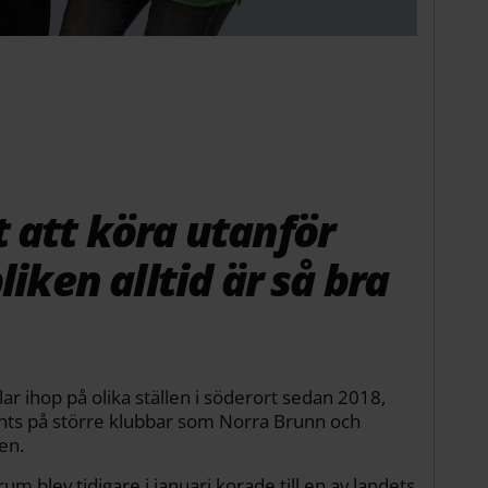
 att köra utanför
liken alltid är så bra
ar ihop på olika ställen i söderort sedan 2018,
ynts på större klubbar som Norra Brunn och
en.
m blev tidigare i januari korade till en av landets