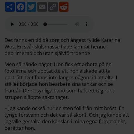
D
F
T
E
C
R
e
a
w
m
o
e
l
c
i
a
p
d
a
e
t
i
y
d
b
t
l
L
i
o
e
i
t
o
r
n
k
k
Det fanns en tid då sorg och ångest fyllde Katarina
Wos. En svår skilsmässa hade lämnat henne
deprimerad och utan självförtroende.
Men så hände något. Hon fick ett arbete på en
fotofirma och upptäckte att hon älskade att ta
porträtt. Det fanns inte längre någon tid att älta. I
stället började hon bearbeta sina tankar och se
framåt. Den osynliga hand som haft ett tag runt
strupen släppte sakta taget.
– Jag kände också hur en sten föll från mitt bröst. En
tyngd försvann och det var så skönt. Och jag kände att
jag ville gestalta den känslan i mina egna fotoprojekt,
berättar hon.