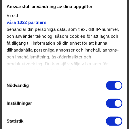
Ansvarsfull användning av dina uppgifter
Vi och
våra 1022 partners
behandlar din personliga data, som t.ex. ditt IP-nummer,
och använder teknologi såsom cookies för att lagra och
få tillgång till information på din enhet för att kunna
tillhandahålla personliga annonser och innehåll, annons-
och innehållsmätning, åskådarinsikter och
produktutveckling. Du kan själv välja vilka som får
använda din data och i vilka syften.
Samtyckesval
Med din tillåtelse skulle vi även vilja:
Nödvändig
Samla in information om din geografiska plats
som kan ha en noggrannhet på upp till flera meter
Inställningar
Identifiera din enhet genom att aktivt skanna den
för specifika kännetecken (fingeravtryck)
Statistik
Ta reda på mer om hur dina personliga uppgifter
behandlas och ställ in dina preferenser i