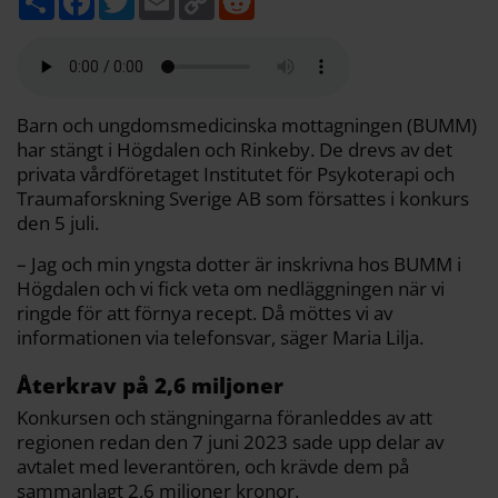
e
a
w
m
o
e
l
c
i
a
p
d
a
e
t
i
y
d
b
t
l
L
i
o
e
i
t
o
r
n
k
k
Barn och ungdomsmedicinska mottagningen (BUMM)
har stängt i Högdalen och Rinkeby. De drevs av det
privata vårdföretaget Institutet för Psykoterapi och
Traumaforskning Sverige AB som försattes i konkurs
den 5 juli.
– Jag och min yngsta dotter är inskrivna hos BUMM i
Högdalen och vi fick veta om nedläggningen när vi
ringde för att förnya recept. Då möttes vi av
informationen via telefonsvar, säger Maria Lilja.
Återkrav på 2,6 miljoner
Konkursen och stängningarna föranleddes av att
regionen redan den 7 juni 2023 sade upp delar av
avtalet med leverantören, och krävde dem på
sammanlagt 2,6 miljoner kronor.