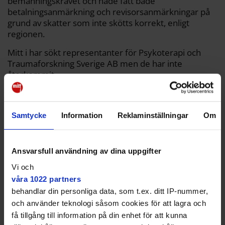
bemanningskravet och hade fått både
betalningsanmärkning och revisorsanmärkningar på
grund av skatter som inte skötts korrekt, enligt
regionen.
Mitt i har sökt representanter för Psykoterapi och
Traumaforskning Sverige AB men de har inte
återkommit.
Hänvisas till andra mottagningar
Två dagar senare har Maria Lilja fortfarande inte fått
Samtycke
Information
Reklaminställningar
Om
svar på meddelandet som lämnades till BUMM i
Högdalen.
Ansvarsfull användning av dina uppgifter
Vi och
våra 1022 partners
behandlar din personliga data, som t.ex. ditt IP-nummer,
Det känns som att vi lämnas
och använder teknologi såsom cookies för att lagra och
lite vind för våg.
få tillgång till information på din enhet för att kunna