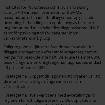
Institutet för Psykoterapi och Traumaforskning
Sverige AB var både leverantör för BUMM:s
basuppdrag, och hade ett tilläggsuppdrag gällande
utredning, behandling och uppföljning av barn och
ungdomar med misstänkt eller diagnostiserad ADHD,
samt för psykologstöd för patienter inom
verksamhetens målgrupp.
Enligt regionens tjänsteutlåtande sades avtalet för
tilläggsuppdraget upp efter att företaget tagit emot
pengar för besök de inte haft. De skulle ta emot 6000
besök årligen, men enligt regionen uppnåddes endast
43 procent under 2023.
Företaget har uppgett till regionen att orsaken var att
de inte fick tillräckligt många remisser från
vårdcentraler.
Företaget har även varit sena med avbetalningar till
regionen för ett tidigare återkrav. De uppfyllde inte