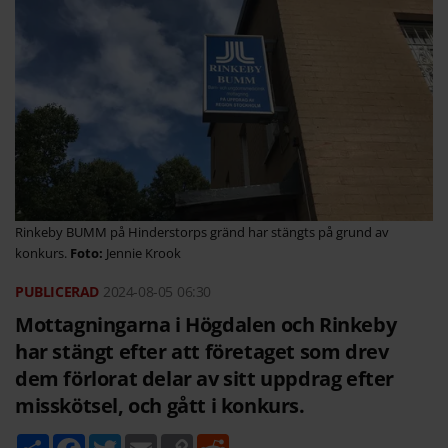
Rinkeby BUMM på Hinderstorps gränd har stängts på grund av
konkurs.
Jennie Krook
2024-08-05
06:30
Mottagningarna i Högdalen och Rinkeby
har stängt efter att företaget som drev
dem förlorat delar av sitt uppdrag efter
misskötsel, och gått i konkurs.
D
F
T
E
C
R