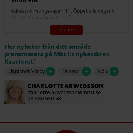
Adress: Almungevägen 11. Öppet alla dagar kl
10–17. Passar barn 4–10 år.
Upplands Väsby kommun äger marken, Wik
Event & Konferens AB äger tomträttsavtalet.
Joy Park AB, med bland andra Jonas Helin som
Fler nyheter från ditt område –
delägare, driver nu Wik Event.
prenumerera på Mitt i:s nyhetsbrev
Kvarteret!
Joy Park består av Vilda Vik (lådbilslandet) och
och Actioncenter (ATV, paintball och festlokal).
+
+
+
Upplands Väsby
Nyheter
Nöje
Källa: Jonas Helin
CHARLOTTE
ARWEDSSON
charlotte.arwedsson@mitti.se
08-550 550 58