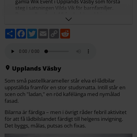
gamla Wik Event i Upplands Väsby som första
steg i satsningen Vilda Vik för barnfamiljer.
Barn mellan 4 och 10 år ska köra eldrivna
lådbilar på en bana med skyltar och personal på
plats för att hålla körningen lugn och säker.
D
F
T
E
C
R
I verkstaden byggs fler fordon med delar från
e
a
w
m
o
e
elscootrar och inom några veckor ska
l
c
i
a
p
d
a
e
t
i
y
d
anläggningen ha 30 lådbilar samt elgokarts i
b
t
l
L
i
drift.
o
e
i
t
Det nedgångna området ska rustas upp till en
o
r
n
k
k
större äventyrspark där paintball på sikt kan
Upplands Väsby
ersättas av linbanor och höghöjdsklättring.
Sammanfattningen är gjord med AI-stöd och granskad av
Som små pastellkarameller står elva el-lådbilar
Mitt i:s redaktion
uppställda framför en stor studsmatta. Intill står en
scen och "ladan," en röd kafélänga med nymålad
fasad.
Bilarna är färdiga – men i övrigt råder febril aktivitet
för att få lådbilslandet färdigt till helgens invigning.
Det byggs, målas, putsas och fixas.