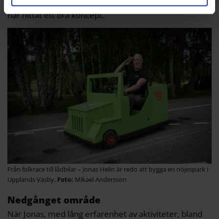
går in med ordentligt med pengar och jag tror att vi
har hittat ett bra koncept.
Från folkrace till lådbilar – Jonas Helin är redo att bygga en nöjespark i
Upplands Väsby.
Mikael Andersson
Nedgånget område
När Jonas, med lång erfarenhet av aktiviteter, bland