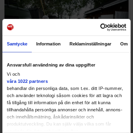
Samtycke
Information
Reklaminställningar
Om
Ansvarsfull användning av dina uppgifter
Vi och
Per Helin ritar och bygger lådbilarna och Younes Alhmidi har bland
våra 1022 partners
annat svetsat underreden till lådbilar.
Mikael Andersson
behandlar din personliga data, som t.ex. ditt IP-nummer,
I verkstaden svetsar Younes Ahlmidi och Ahmed
och använder teknologi såsom cookies för att lagra och
Kanbar underreden till nya lådbilar under övervakning
få tillgång till information på din enhet för att kunna
av konstruktören och "rithjärnan" bakom bilarna,
tillhandahålla personliga annonser och innehåll, annons-
Jonas bror Per Helin. Han lyfter ut en klarblå Volvo
och innehållsmätning, åskådarinsikter och
740 som nästan är klar.
produktutveckling. Du kan själv välja vilka som får
använda din data och i vilka syften.
– Det är bara underredet, motorn och en