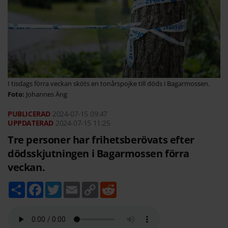
I tisdags förra veckan sköts en tonårspojke till döds i Bagarmossen.
Johannes Äng
2024-07-15
09:47
2024-07-15 11:25
Tre personer har frihetsberövats efter
dödsskjutningen i Bagarmossen förra
veckan.
D
F
T
E
C
R
e
a
w
m
o
e
l
c
i
a
p
d
a
e
t
i
y
d
b
t
l
L
i
o
e
i
t