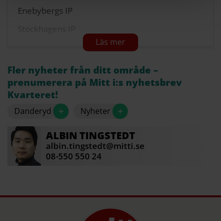
Enebybergs IP
Stockhagens IP
Kvarnparksbadet
Kevinge strand, vid golfklubben
Fler nyheter från ditt område –
prenumerera på Mitt i:s nyhetsbrev
Framnäsviken
Kvarteret!
Grusplanen mellan Lillkalmarvägen och
+
+
Danderyd
Nyheter
koloniträdgårdarna
Källa: Danderyds kommun
ALBIN
TINGSTEDT
albin.tingstedt@mitti.se
08-550 550 24