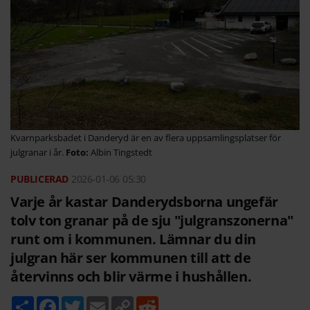
Kvarnparksbadet i Danderyd är en av flera uppsamlingsplatser för
julgranar i år.
Albin Tingstedt
2026-01-06
05:30
Varje år kastar Danderydsborna ungefär
tolv ton granar på de sju "julgranszonerna"
runt om i kommunen. Lämnar du din
julgran här ser kommunen till att de
återvinns och blir värme i hushållen.
D
F
T
E
C
R