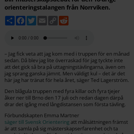
orienteringstalangen från Norrviken.
D
F
T
E
C
R
e
a
w
m
o
e
l
c
i
a
p
d
a
e
t
i
y
d
b
t
l
L
i
o
e
i
t
o
r
n
k
k
– Jag fick veta att jag kom med i truppen för en månad
sedan. Då blev jag lite överraskad för jag tyckte inte
att det gick så bra på uttagningstävlingarna, även om
jag sprang ganska jämnt. Men väldigt kul – det är det
här jag har tränat för hela året, säger Ted Lagerström.
Den blågula truppen med fyra killar och fyra tjejer
åker ner till Brno den 17 juli och redan dagen därpå
drar det igång med långdistansen som första tävling.
Förbundskapten Emma Martner
säger till Svensk Orientering
att målsättningen främst
är att samla på sig mästerskapserfarenhet och ta