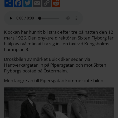
D
F
T
E
C
R
e
a
w
m
o
e
l
c
i
a
p
d
a
e
t
i
y
d
b
t
l
L
i
o
e
i
t
o
r
n
k
k
Klockan har hunnit bli strax efter tre på natten den 12
mars 1926. Den onyktre direktören Sixten Flyborg får
hjälp av två män att ta sig in i en taxi vid Kungsholms
hamnplan 3.
Droskbilen av märket Buick åker sedan via
Hantverkargatan in på Pipers­gatan och mot Sixten
Flyborgs bostad på Östermalm.
Men längre än till Pipersgatan kommer inte bilen.