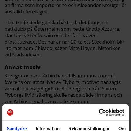
en firma som importerar te och Alexander Kreüger är
anställd i företaget.
– De tre festade ganska hårt och det fanns en
nattklubb på Östermalm som hette Grotta Azzurra.
Här tog gäster kokain och det fanns även
prostituerade. Det här är när 20-talets Stockholm blir
lite mer som Chicago, säger Mats Hayen, historiker
vid Stadsarkivet.
Annat motiv
Kreüger och von Arbin hade tillsammans kommit
överens om att ta livet av Flyborg, motivet har sagts
vara att företaget gick uselt. Pengarna från Sixten
Flyborgs livförsäkring skulle rädda både firmans och
von Arbins egna havererade ekonomi.
Samtycke
Information
Reklaminställningar
Om