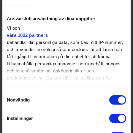
Ansvarsfull användning av dina uppgifter
Vi och
våra 1022 partners
behandlar din personliga data, som t.ex. ditt IP-nummer,
och använder teknologi såsom cookies för att lagra och
få tillgång till information på din enhet för att kunna
Eric von Arbin fotas av polisen några dagar efter mordet.
tillhandahålla personliga annonser och innehåll, annons-
Källa: Polismuseet
och innehållsmätning, åskådarinsikter och
produktutveckling. Du kan själv välja vilka som får
använda din data och i vilka syften.
Samtyckesval
Men Mats Hayen lyfter fram ett annat möjligt motiv.
Med din tillåtelse skulle vi även vilja:
Nödvändig
Samla in information om din geografiska plats
Han har läst hela förundersökningen och mycket talar
enligt honom för ett kärleksdrama. Sixten Flyborg
som kan ha en noggrannhet på upp till flera meter
Inställningar
hade en affär med Henrietta Ingvaldsen – en kvinna
Identifiera din enhet genom att aktivt skanna den
som Alexander Kreüger också var förälskad i. Hon ska
för specifika kännetecken (fingeravtryck)