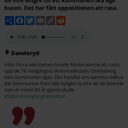
de inte längre till att kommunen ska äga
husen. Det har fått oppositionen att rasa.
D
F
T
E
C
R
e
a
w
m
o
e
l
c
i
a
p
d
a
e
t
i
y
d
b
t
l
L
i
o
e
i
t
o
r
n
k
k
Danderyd
Inför förra valrörelsen lovade Moderaterna att rusta
upp de 76 nedgångna seniorradhusen i Enebyberg
som kommunen äger. Det handlar om samma radhus
där kommunen fram tills nyligen tyckte att de boende
som är minst 80 år gamla skulle
klippa sina egna gräsmattor
.