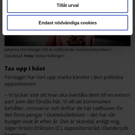
Tillåt urval
Endast nödvändiga cookies
Johanna Hornberger (M) är ordförande i kommunstyrelsen i
Danderyd.
Stefan Källstigen
Tas upp i höst
Förslaget har rört upp starka känslor i den politiska
oppositionen.
– Vi tycker inte att man ska överlåta dem till en extern
part som det förslås här. Vi vill att kommunen
behåller, renoverar och driftar de här radhusen för
det finns pengar i skattekollektivet – det har vår
budget visat år efter år. Det är skandal, enligt mig,
säger Kristin Eriksson (C), oppositionsråd i Danderyds
kommun.