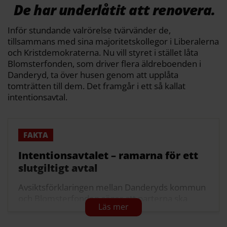
De har underlåtit att renovera.
Inför stundande valrörelse tvärvänder de,
tillsammans med sina majoritetskollegor i Liberalerna
och Kristdemokraterna. Nu vill styret i stället låta
Blomsterfonden, som driver flera äldreboenden i
Danderyd, ta över husen genom att upplåta
tomträtten till dem. Det framgår i ett så kallat
intentionsavtal.
Intentionsavtalet – ramarna för ett
slutgiltigt avtal
Avsiktsförklaringen mellan Danderyds kommun
och Blomsterfonden säger att parterna ska
utreda följande: