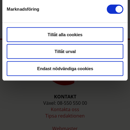
REDAKTIONEN
detaljsektionen
redaktionen@mitti.se
Marknadsföring
. Du kan ändra eller dra tillbaka ditt samtycke när som
08-550 550 00
helst från cookie-förklaringen.
Tillåt alla cookies
Tillåt urval
Endast nödvändiga cookies
KONTAKT
Växel: 08-550 550 00
Kontakta oss
Tipsa redaktionen
Webmaster