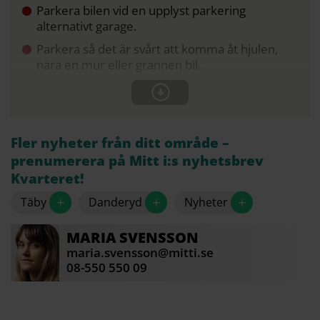
Parkera bilen vid en upplyst parkering
alternativt garage.
Parkera så det är svårt att komma åt hjulen,
nära en mur eller grannen bil.
Fler nyheter från ditt område –
prenumerera på Mitt i:s nyhetsbrev
Kvarteret!
+
+
+
Täby
Danderyd
Nyheter
MARIA
SVENSSON
maria.svensson@mitti.se
08-550 550 09