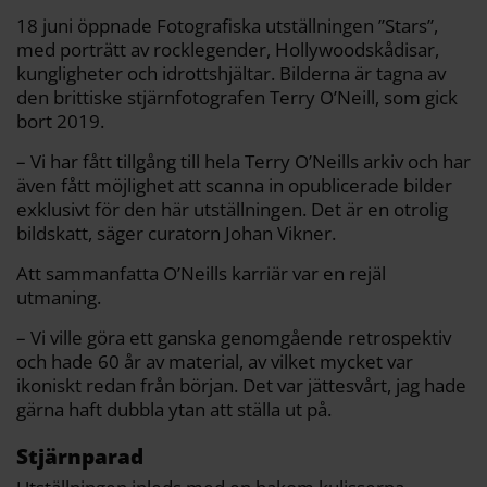
o
r
n
k
k
18 juni öppnade Fotografiska utställningen ”Stars”,
med porträtt av rocklegender, Hollywoodskådisar,
kungligheter och idrottshjältar. Bilderna är tagna av
den brittiske stjärnfotografen Terry O’Neill, som gick
bort 2019.
– Vi har fått tillgång till hela Terry O’Neills arkiv och har
även fått möjlighet att scanna in opublicerade bilder
exklusivt för den här utställningen. Det är en otrolig
bildskatt, säger curatorn Johan Vikner.
Att sammanfatta O’Neills karriär var en rejäl
utmaning.
– Vi ville göra ett ganska genomgående retrospektiv
och hade 60 år av material, av vilket mycket var
ikoniskt redan från början. Det var jättesvårt, jag hade
gärna haft dubbla ytan att ställa ut på.
Stjärnparad