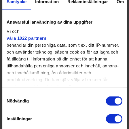
Samtycke
Information
Reklaminställningar
Om
Ansvarsfull användning av dina uppgifter
Vi och
våra 1022 partners
behandlar din personliga data, som t.ex. ditt IP-nummer,
och använder teknologi såsom cookies för att lagra och
få tillgång till information på din enhet för att kunna
tillhandahålla personliga annonser och innehåll, annons-
och innehållsmätning, åskådarinsikter och
produktutveckling. Du kan själv välja vilka som får
använda din data och i vilka syften.
Samtyckesval
Med din tillåtelse skulle vi även vilja:
Nödvändig
Samla in information om din geografiska plats
som kan ha en noggrannhet på upp till flera meter
Inställningar
Identifiera din enhet genom att aktivt skanna den
för specifika kännetecken (fingeravtryck)