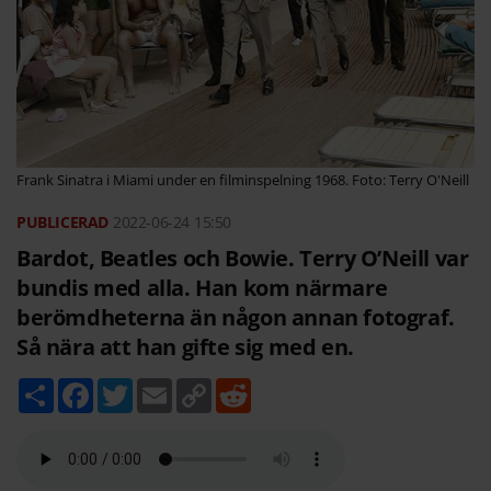
Frank Sinatra i Miami under en filminspelning 1968. Foto: Terry O'Neill
2022-06-24
15:50
Bardot, Beatles och Bowie. Terry O’Neill var
bundis med alla. Han kom närmare
berömdheterna än någon annan fotograf.
Så nära att han gifte sig med en.
D
F
T
E
C
R
e
a
w
m
o
e
l
c
i
a
p
d
a
e
t
i
y
d
b
t
l
L
i
o
e
i
t