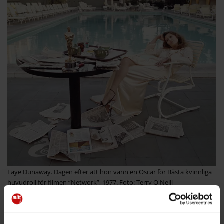
Faye Dunaway. Dagen efter att hon vann en Oscar för Bästa kvinnliga
huvudroll för ­filmen “Network”, 1977. Foto: Terry O'Neill