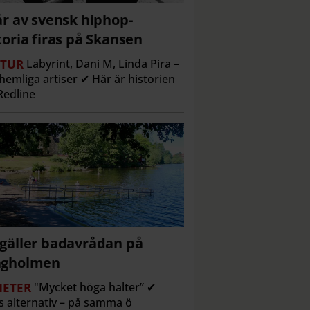
år av svensk hiphop-
toria firas på Skansen
TUR
Labyrint, Dani M, Linda Pira –
hemliga artiser ✔ Här är historien
edline
gäller badavrådan på
ngholmen
ETER
"Mycket höga halter” ✔
s alternativ – på samma ö