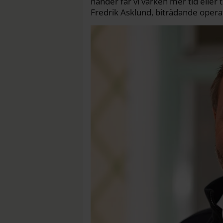
händer får vi varken mer tid eller t
Fredrik Asklund, biträdande operat