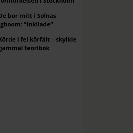
förmörkelsen i Stockholm
De bor mitt i Solnas
gboom: ”Inkilade”
Körde i fel körfält – skyllde
gammal teoribok