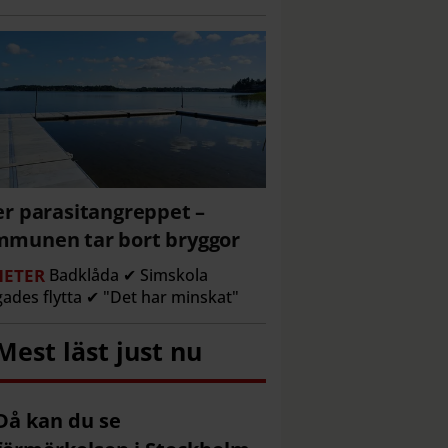
er parasitangreppet –
munen tar bort bryggor
ETER
Badklåda ✔ Simskola
gades flytta ✔ "Det har minskat"
Mest läst just nu
Då kan du se