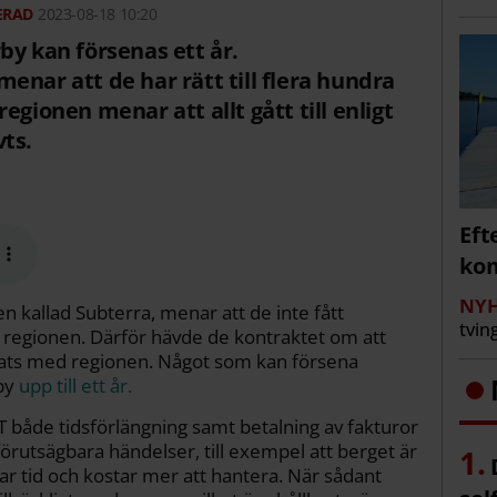
2023-08-18 10:20
by kan försenas ett år.
enar att de har rätt till flera hundra
egionen menar att allt gått till enligt
ts.
Eft
kom
NYH
 kallad Subterra, menar att de inte fått
tvin
ån regionen. Därför hävde de kontraktet om att
ats med regionen. Något som kan försena
rby
upp till ett år.
T både tidsförlängning samt betalning av fakturor
oförutsägbara händelser, till exempel att berget är
tar tid och kostar mer att hantera. När sådant