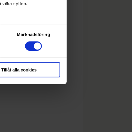
 vilka syften.
lera meter
ryck)
Marknadsföring
Tillåt alla cookies