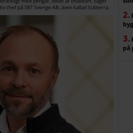
sol
illräckligt med pengar, vilket är ohållbart, säger
iv chef på SBT Sverige AB, även kallad Subterra.
byg
på 