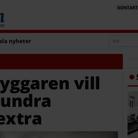
KONTAKTA
ala nyheter
yggaren vill
hundra
extra