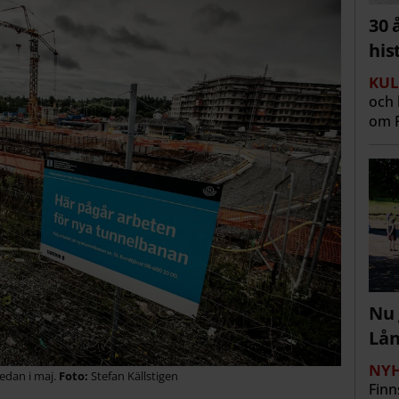
30 
his
KUL
och 
om R
Nu 
Lå
NYH
sedan i maj.
Stefan Källstigen
Finn