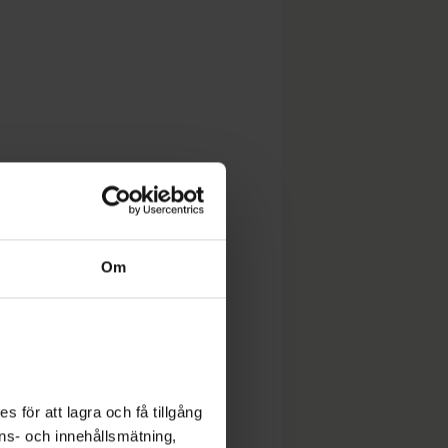
Om
 för att lagra och få tillgång
nons- och innehållsmätning,