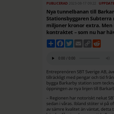
2023-08-17
09:22
Nya tunnelbanan till Barkar
Stationsbyggaren Subterra m
miljoner kronor extra. Men r
kontraktet – som nu har häv
D
F
T
E
C
R
e
a
w
m
o
e
l
c
i
a
p
d
a
e
t
i
y
d
b
t
l
L
i
o
e
i
t
o
r
n
k
k
Entreprenören SBT Sverige AB, även
tillräckligt med pengar och tid fr
bygga Barkarby station som teckn
öppningen av nya linjen till Barka
– Regionen har notoriskt nekat SB
sedan i våras. Ibland stöter vi på 
av sämre kvalitet än väntat, detta 