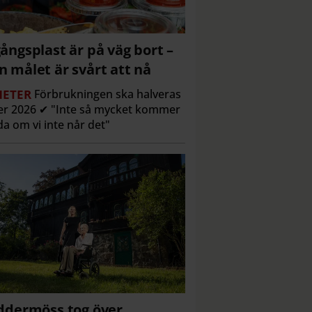
ångsplast är på väg bort –
 målet är svårt att nå
ETER
Förbrukningen ska halveras
r 2026 ✔ "Inte så mycket kommer
a om vi inte når det"
ddermöss tog över