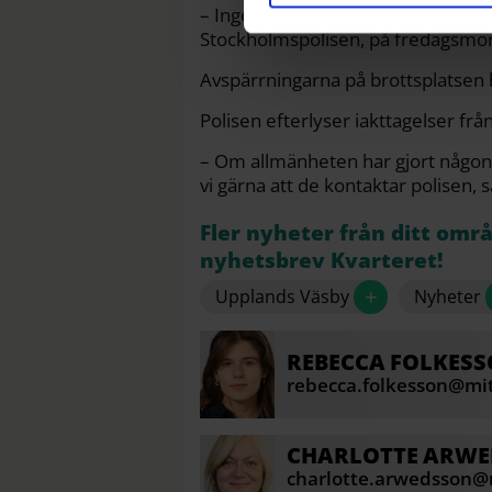
– Ingen misstänkt är ännu gripen,
Stockholmspolisen, på fredagsmo
Avspärrningarna på brottsplatsen
Polisen efterlyser iakttagelser frå
– Om allmänheten har gjort någon f
vi gärna att de kontaktar polisen,
Fler nyheter från ditt omr
nyhetsbrev Kvarteret!
+
Upplands Väsby
Nyheter
REBECCA
FOLKES
rebecca.folkesson@mit
CHARLOTTE
ARWE
charlotte.arwedsson@m