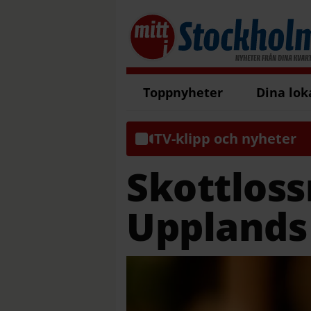
Toppnyheter
Dina lok
TV-klipp och nyheter
Skottloss
Upplands