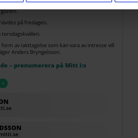
 säger Anders Bryngelsson, presstalesperson på
rgonen.
 hävdes på fredagen.
n torsdagskvällen.
orm av iakttagelse som kan vara av intresse vill
 säger Anders Bryngelsson.
åde – prenumerera på Mitt i:s
+
SON
ti.se
DSSON
itti.se