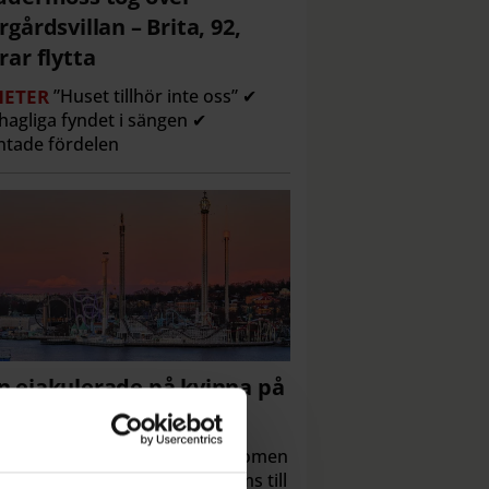
rgårdsvillan – Brita, 92,
rar flytta
ETER
”Huset tillhör inte oss” ✔
agliga fyndet i sängen ✔
tade fördelen
 ejakulerade på kvinna på
na lund – döms
ETER
Hovrätten fastställer domen
inna fick sperma på sig ✔ Döms till