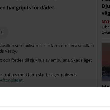
Dju
en har gripits för dådet.
väg
NYH
Obeh
Ovän
kvällen som polisen fick in larm om flera smällar i
ds Väsby.
tt och fördes till sjukhus av ambulans. Skadeläget
 träffats med flera skott, säger polisens
Aftonbladet
.
Man
mfattande insats i norra Stockholm i jakten efter
Grö
NYH
ittades spärrades av för en
✔ Kv