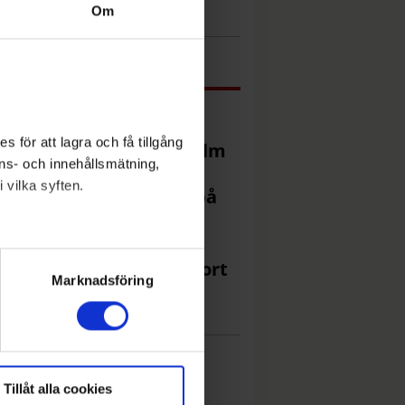
dstillsyn och skadestånd
Om
Mest läst just nu
Då kan du se
 för att lagra och få tillgång
förmörkelsen i Stockholm
nons- och innehållsmätning,
 vilka syften.
Katter lämnades kvar på
ell – omhändertogs
lera meter
Efter badklådan – tar bort
ryck)
Marknadsföring
ggorna
Tillåt alla cookies