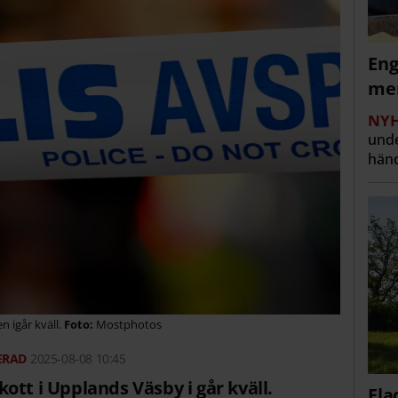
Eng
men
NYH
unde
händ
n igår kväll.
Mostphotos
2025-08-08 10:45
ott i Upplands Väsby i går kväll.
Fla